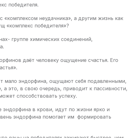
екс победителя.
с «комплексом неудачника», а другим жизнь как
ущ «комплекс победителя»?
нах- группе химических соединений,
а.
рфинов даёт человеку ощущение счастья. Его
астья».
ет мало эндорфина, ощущают себя подавленными,
, а это, в свою очередь, приводит к пассивности,
может способствовать успеху.
е эндорфина в крови, идут по жизни ярко и
овень эндорфина помогает им формировать
что раны на победителях заживают быстрее, чем