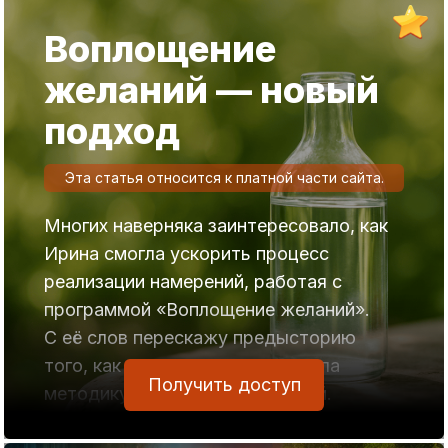
предложил дополнение, позволяющее
Воплощение
получить эффект без промедления. Он
желаний — новый
неоднократно проверял этот метод на
собственном опыте и предложил нам
подход
поделиться своим
«усовершенствованием» с другими
Эта статья относится к платной части сайта.
пользователями.
Многих наверняка заинтересовало, как
Программа, как вы помните, основана
Ирина смогла ускорить процесс
на эффекте усвоения водой информации
реализации намерений, работая с
при её фазовом превращении из
программой «Воплощение желаний».
твёрдого состояния в жидкое. После
С её слов перескажу предысторию
программирования воды содержащаяся
того, как она усовершенствовала
в ней информация переходит в
Получить доступ
методику работы с программой.
подсознание и в энергоинформационное
поле.
Одним из её давних желаний было чаще