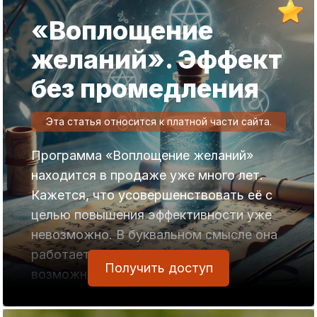
«Воплощение
желаний». Эффект
без промедления
Эта статья относится к платной части сайта.
Программа «Воплощение желаний»
находится в продаже уже много лет.
Кажется, что усовершенствовать её с
целью повышения эффективности уже
невозможно. В буквальном смысле она
работает на максимуме своих
Получить доступ
возможностей при правильном
использовании. Несмотря на это, один
из пользователей программы