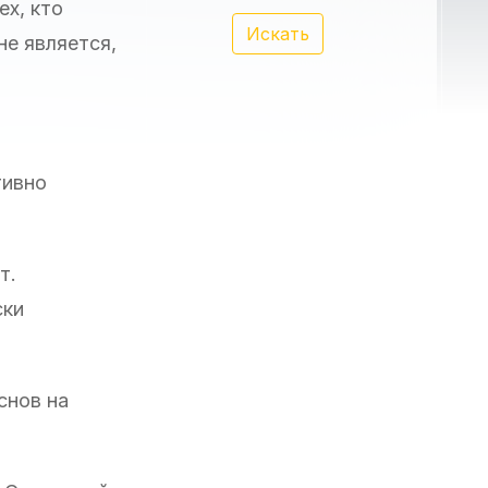
ех, кто
Искать
не является,
тивно
т.
ски
снов на