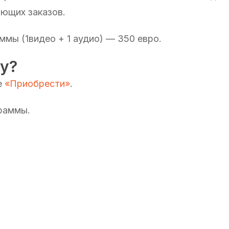
ающих заказов.
мы (1видео + 1 аудио) — 350 евро.
му?
е
«Приобрести»
.
раммы.