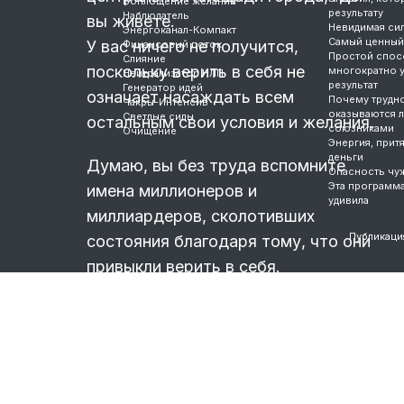
Воплощение желаний
результату
Наблюдатель
вы живете.
Невидимая си
Энергоканал-Компакт
Самый ценный
У вас ничего не получится,
Финансовый поток
Простой спос
Слияние
поскольку верить в себя не
многократно 
Нейтрализатор НЛП
результат
Генератор идей
означает насаждать всем
Почему трудно
Чакры-Интенсив
оказываются 
Светлые силы
остальным свои условия и желания.
союзниками
Очищение
Энергия, прит
деньги
Думаю, вы без труда вспомните
Опасность чу
Эта программ
имена миллионеров и
удивила
миллиардеров, сколотивших
Публикаци
состояния благодаря тому, что они
привыкли верить в себя.
Но, многие из них обеднели
…