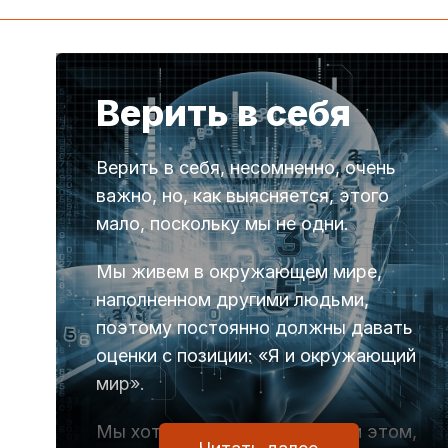
Верить в себя
Верить в себя, несомненно, очень
важно, но, как выясняется, этого
мало, поскольку мы не одни.
Мы живем в окружающем мире,
наполненном другими людьми,
поэтому постоянно должны давать
оценки с позиции: «Я и окружающий
мир».
Мы хотим верить в себя и при этом,