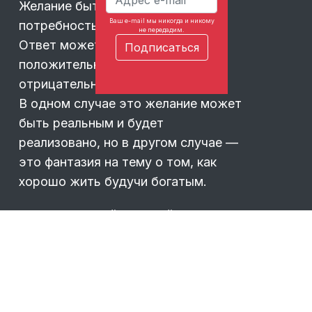
Желание быть богатым — это
Ваш e-mail мы никогда и никому
потребность или фантазия?
не передадим.
Ответ может быть как
положительным, так и
отрицательным.
В одном случае это желание может
быть реальным и будет
реализовано, но в другом случае —
это фантазия на тему о том, как
хорошо жить будучи богатым.
Истинность той или иной
потребности определить очень
просто: если человек ничего или
почти ничего не делает для ее
удовлетворения, то это не