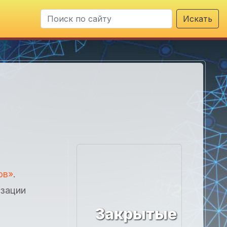
Искать
ов»
.
изации
Закрытые