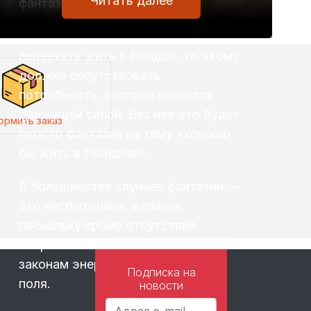
Читать далее
фантазии.
К примеру, если человек хочет
переехать жить в Лондон, то этому
должна сопутствовать
потребность, которая является
движущей силой. Без нее это будет
ормить заказ
просто фантазия на тему «хорошо
бы жить в Лондоне».
В большинстве случаев фантазии —
это несбыточные желания,
поскольку кроме отсутствия
потребности они противоречат
законам энергоинформационного
Подписка на
поля.
новости