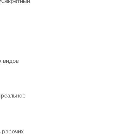
 «Секретный
х видов
 реальное
4 рабочих