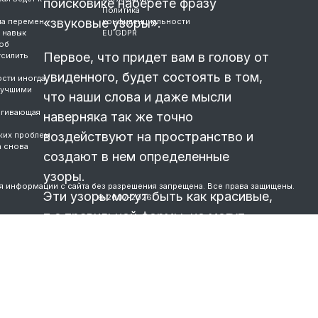
поисковике наберете фразу
Политика
«звуковые узоры».
ла перемен
конфиденциальности
 навык
EU GDPR
об
Первое, что придет вам в голову от
усилить
увиденного, будет состоять в том,
сти иногда
лучшими
что наши слова и даже мысли
ягивающая
наверняка так же точно
воздействуют на пространство и
жих проблем
а снова
создают в нем определенные
узоры.
я информации с сайта без разрешения запрещена. Все права защищены.
Эти узоры могут быть как красивые,
© 2007-2026.
т.е правильной формы, но могут
быть и бесформенными,
вызывающими неприятные
ассоциации.
Вы придете к совершенно