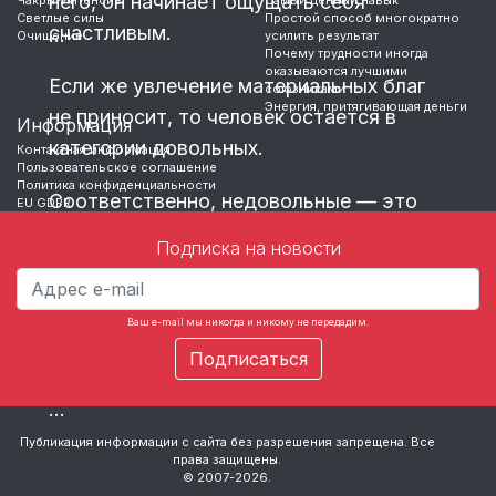
него, он начинает ощущать себя
Светлые силы
Простой способ многократно
счастливым.
…
Очищение
усилить результат
Почему трудности иногда
оказываются лучшими
Если же увлечение материальных благ
союзниками
Энергия, притягивающая деньги
не приносит, то человек остается в
Информация
категории довольных.
Контактная информация
Пользовательское соглашение
Политика конфиденциальности
Соответственно, недовольные — это
EU GDPR
те, у кого намерения есть, но до
Подписка на новости
реализации увлечений дело не доходит.
Несчастные — те, у кого нет
нормальных и здоровых увлечений,
Ваш e-mail мы никогда и никому не передадим.
кому материальные
…
Публикация информации с сайта без разрешения запрещена. Все
права защищены.
© 2007-2026.