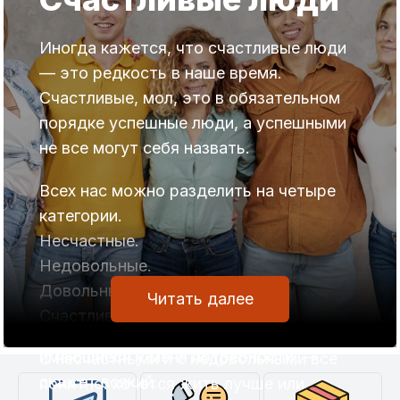
имеем, тем большего нам хочется.
С удачей, проще всего, мы имеем дело,
Однако, удовлетворение потребностей
Иногда кажется, что счастливые люди
если играем в лотерею.
неразрывно связано с наличием
— это редкость в наше время.
Лотерея целиком построена на удаче
возможностей.
Счастливые, мол, это в обязательном
…
Чтобы удовлетворить определенные
порядке успешные люди, а успешными
потребности, должны быть в наличии
не все могут себя назвать.
соответствующие возможности.
Всех нас можно разделить на четыре
Закон возрастания потребностей есть,
категории.
а вот закона возрастания
Несчастные.
возможностей не существует.
Недовольные.
Довольные.
Читать далее
-Дайте мне соответствующие
Счастливые.
возможности и я удовлетворю
имеющиеся у меня потребности, —
С несчастными и с недовольными все
скажет всякий.
понятно: хочется жить лучше или