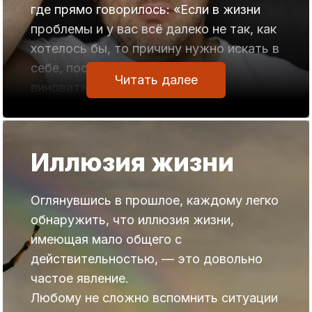
где прямо говорилось: «Если в жизни
проблемы и у вас всё далеко не так, как
хотелось бы, то причину нужно искать в
себе, поскольку в этом ты сам
Читать далее
виноват».
Многие мысленно с этим соглашаются,
но как только дело доходит до
Иллюзия жизни
практики, то об этом моментально
забывают и начинают искать причины
своих неудач в действиях других,
Оглянувшись в прошлое, каждому легко
приближая момент, когда у них
обнаружить, что иллюзия жизни,
начинает проявляться абсурд в жизни.
имеющая мало общего с
действительностью, — это довольно
Часто, чтобы что-то понять, нужно
частое явление.
довести ситуацию до абсурда.
Любому не сложно вспомнить ситуации
Давайте это сделаем и посмотрим, что