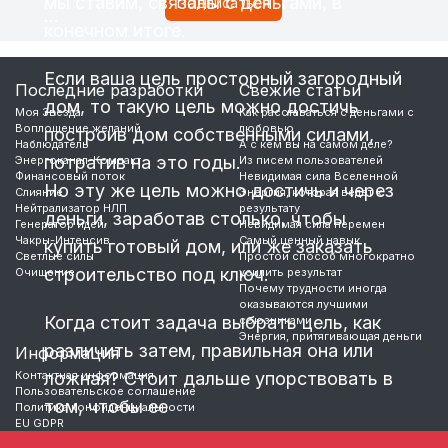
мы ставим, связаны с деньгами, в
…
конечном итоге.
Если ваша цель просторный загородный
Последние разработки
Свежие статьи
дом, то такую цель можно достичь
Моя Звезда
Как расставаться с деньгами с
Воплощение желаний
любовью
построив дом собственными силами,
Наблюдатель
А с кем вы на самом деле?
потратив на это годы.
Энергоканал-Компакт
Из писем пользователей
Финансовый поток
Невидимая сила Вселенной
Но эту же цель можно достичь и через
Слияние
Энергия, которая ведет к
Нейтрализатор НЛП
результату
деньги, заработав столько, чтобы
Генератор идей
Невидимая сила перемен
Чакры-Интенсив
Самый ценный навык
купить готовый дом, или же заказать
Светлые силы
Простой способ многократно
строительство под ключ.
Очищение
усилить результат
Почему трудности иногда
оказываются лучшими
Когда стоит задача выбрать цель, как
союзниками
Энергия, притягивающая деньги
различить затем, правильная она или
Информация
Контактная информация
ложная? Стоит дальше упорствовать в
Пользовательское соглашение
том, чтобы ее
Политика конфиденциальности
EU GDPR