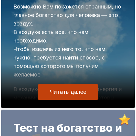
Возможно Вам покажется странным, но
главное богатство для человека — это
воздух.
В воздухе есть все, что нам
необходимо.
Чтобы извлечь из него то, что нам
нужно, требуется найти способ, с
помощью которого мы получим
желаемое.
В воздухе есть электрическая энергия и
Читать далее
механическая сила (ветрогенераторы,
парусные суда, ветряные мельницы,
воздушные шары и т.д).
Даже в пустыне воздух содержит воду,
Тест на богатство и
которую люди научились извлекать