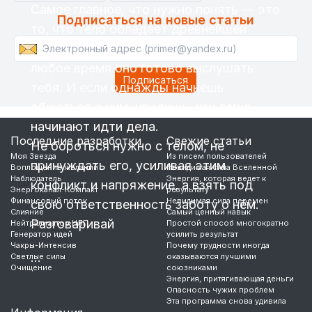
…
Самое главное, что нужно понять — это
Подписаться на новые статьи
то, что тело обладает древнейшей
мудростью и интеллигентностью. В
любое время оно готово выслушать
тебя. И если однажды начнёшь
общаться с ним, увидишь, как легко
начинают идти дела.
Последние разработки
Свежие статьи
Не бороться нужно с телом, не
Моя Звезда
Из писем пользователей
принуждать его, усиливая этим
Воплощение желаний
Невидимая сила Вселенной
Наблюдатель
Энергия, которая ведет к
конфликт и напряжение, а взять под
Энергоканал-Компакт
результату
Финансовый поток
Невидимая сила перемен
свою ответственность заботу о нём.
Слияние
Самый ценный навык
Разговаривай
Нейтрализатор НЛП
Простой способ многократно
Генератор идей
усилить результат
Чакры-Интенсив
Почему трудности иногда
…
Светлые силы
оказываются лучшими
Очищение
союзниками
Энергия, притягивающая деньги
Опасность чужих проблем
Эта программа снова удивила