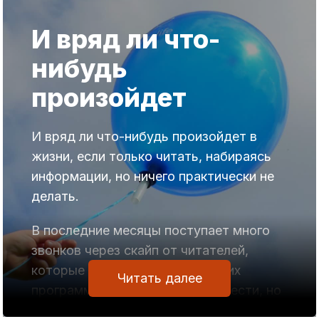
И вряд ли что-
нибудь
произойдет
И вряд ли что-нибудь произойдет в
жизни, если только читать, набираясь
информации, но ничего практически не
делать.
В последние месяцы поступает много
звонков через скайп от читателей,
которые не имеют никаких наших
Читать далее
программ, хотят что-то приобрести, но
не знают с чего начать.