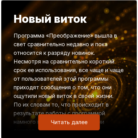
Они сообщают, что изменения
Новый виток
требуются не в одной какой-то области
их жизни, а во многих.
Программа «Преображение» вышла в
Поэтому они и затрудняются в выборе.
свет сравнительно недавно и пока
-Чего не коснись,- говорят они,- везде
относится к разряду новинок.
тупик, разочарование.
Несмотря на сравнительно короткий
Слушаю их, и в голову приходят слова
срок ее использования, все чаще и чаще
из песни А.Макаревича, ярко
от пользователей этой программы
характеризующее то, о чем говорят
приходят сообщения о том, что они
авторы многочисленных звонков.
ощутили новый виток в своей жизни.
Вы и сами хорошо помните эти слова.
По их словам то, что происходит в
результате работы с программой
Как верили, что главное придет,
намного превосходит то, что они
Читать далее
Себя считали кем-то из немногих,
ожидали.
И ждали что вот-вот произойдет