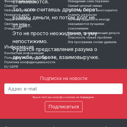
сталкиваются.
Финансовый поток
Невидимая сила перемен
Слияние
Самый ценный навык
Тот, кого считаешь другом, берет
Нейтрализатор НЛП
Простой способ многократно
Генератор идей
усилить результат
взаймы деньги, но потом долг не
Чакры-Интенсив
Почему трудности иногда
Светлые силы
оказываются лучшими
отдает.
Очищение
союзниками
Это не просто неожиданно, а уму
Энергия, притягивающая деньги
Опасность чужих проблем
непостижимо.
Эта программа снова удивила
Информация
Рушатся представления разума о
Контактная информация
дружбе, доброте, взаимовыручке.
Пользовательское соглашение
Политика конфиденциальности
EU GDPR
Причина же там, где разум ее не ищет.
Подписка на новости
Материальные блага, к коим относятся
и деньги, в «Энергоканале»
представлены сектором,
Ваш e-mail мы никогда и никому не передадим.
…