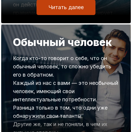
В итоге, они только ухудшают
он действует по определенным
Читать далее
ситуацию, поскольку недостаток чего-
правилам и сознательно активизирует
то не ликвидируется, а только
определенные зоны подсознания.
усиливается.
Вот что пишет по этому поводу
Обычный человек
В выпуске «Эффективный способ», мы
Александра Николаевна, использующая
сообщали о том, что наши мысли и
программу «Успех».
Когда кто-то говорит о себе, что он
эмоции формируют определенное
Заказала программу «Успех» в первый
обычный человек, то сложно убедить
направление торсионного потока,
же день ее появления в продаже. Через
его в обратном.
создаваемого мозгом.
3 дня ее получила и стала работать с
Каждый из нас с вами — это необычный
От того, куда он направлен, в
ней.
человек, имеющий свои
…
Ничего головокружительного в жизни
интеллектуальные потребности.
после первых прослушиваний не
Разница только в том, что одни уже
произошло.
обнаружили свои таланты.
Я ожидала каких-то необычных
Другие же, так и не поняли, в чем их
ощущений, как при прослушивании