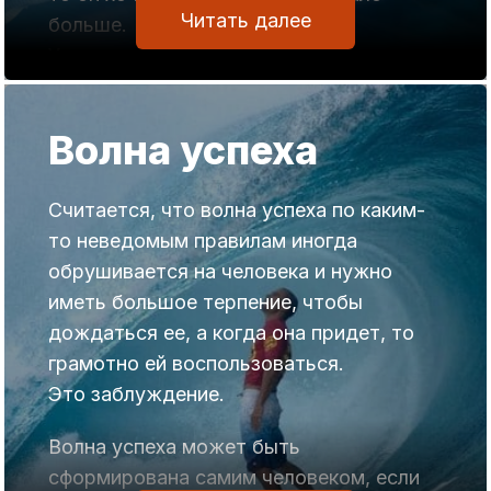
Читать далее
больше.
У него создается мнение, что если он
более активно начнет думать о том,
чтобы денег стало больше, то это
Волна успеха
будет то, на что обращено его
внимание.
Денег, должно в его жизни стать
Считается, что волна успеха по каким-
больше, поскольку внимание
то неведомым правилам иногда
сконцентрировано на них.
обрушивается на человека и нужно
На самом деле, это заблуждение,
иметь большое терпение, чтобы
поскольку в центре внимания, при таком
дождаться ее, а когда она придет, то
подходе, находится недостаток денег.
грамотно ей воспользоваться.
Это заблуждение.
Желая иметь больше, люди
концентрируют свое внимание на том,
Волна успеха может быть
что им не хватает желаемого.
сформирована самим человеком, если