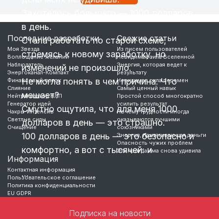
Захотелось большего — 1000 долларов
в день.
Последние разработки
Свежие статьи
Стала работать по старой схеме,
Моя Звезда
Из писем пользователей
стремясь к новому заработку, но
Воплощение желаний
Невидимая сила Вселенной
Наблюдатель
Энергия, которая ведет к
изменений не произошло.
Энергоканал-Компакт
результату
Не могла понять в чем причина. Что
Финансовый поток
Невидимая сила перемен
Слияние
Самый ценный навык
мешает?
Нейтрализатор НЛП
Простой способ многократно
Генератор идей
усилить результат
Смутно ощутила, что для меня 1000
Чакры-Интенсив
Почему трудности иногда
Светлые силы
оказываются лучшими
долларов в день — это страшно.
Очищение
союзниками
100 долларов в день — это безопасно и
Энергия, притягивающая деньги
Опасность чужих проблем
комфортно, а вот с тысячей: и
Эта программа снова удивила
Информация
Контактная информация
…
Пользовательское соглашение
Политика конфиденциальности
EU GDPR
Подписка на новости