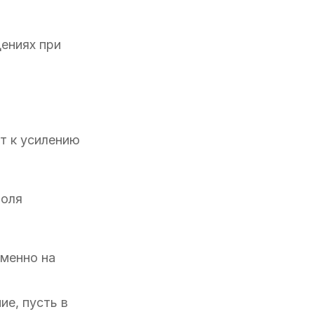
щениях при
т к усилению
поля
именно на
ие, пусть в