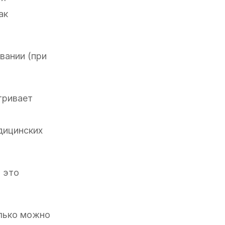
ак
вании (при
тривает
дицинских
и это
олько можно