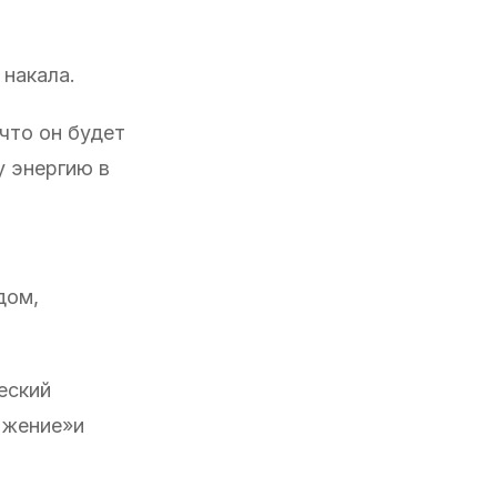
 накала.
что он будет
у энергию в
дом,
еский
яжение»и