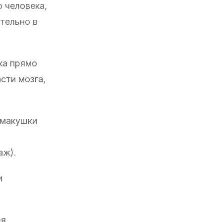
 человека,
тельно в
ка прямо
сти мозга,
 макушки
аж).
и
ря