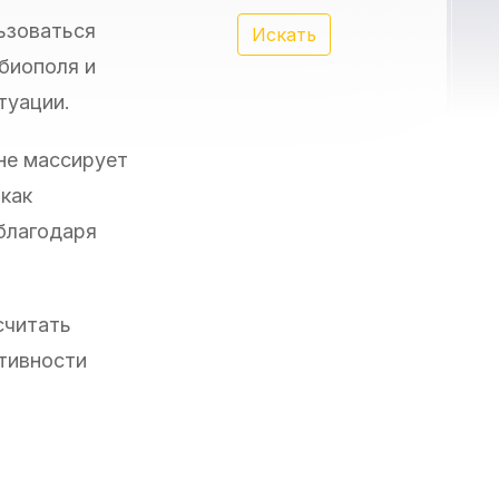
льзоваться
Искать
 биополя и
туации.
 не массирует
 как
 благодаря
считать
тивности