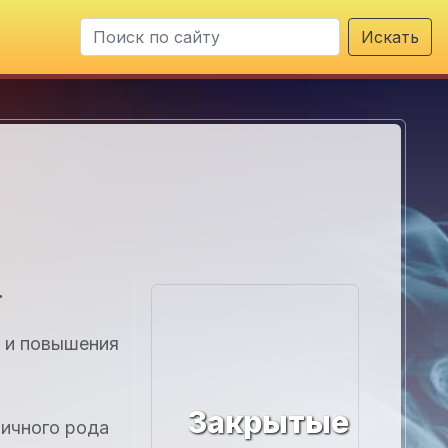
Искать
.
а и повышения
Закрытые
личного рода