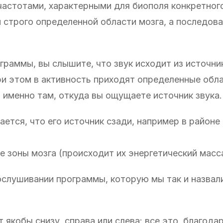
астотами, характерными для биополя конкретного
 строго определенной области мозга, а последова
граммы, вы слышите, что звук исходит из источни
 при этом в активность приходят определенные обла
 именно там, откуда вы ощущаете источник звука.
ется, что его источник сзади, например в районе
е зоны мозга (происходит их энергетический масс
рослушивании программы, которую мы так и назвал
 якобы снизу, справа или слева: все это, благода