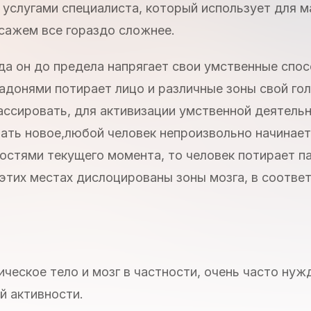
услугами специалиста, который использует для 
ссажем все гораздо сложнее.
гда он до предела напрягает свои умственные спос
ладонями потирает лицо и различные зоны свой го
ассировать, для активизации умственной деятельн
мать новое,любой человек непроизвольно начинае
ностями текущего момента, то человек потирает п
 этих местах дислоцированы зоны мозга, в соотве
ическое тело и мозг в частности, очень часто нуж
й активности.