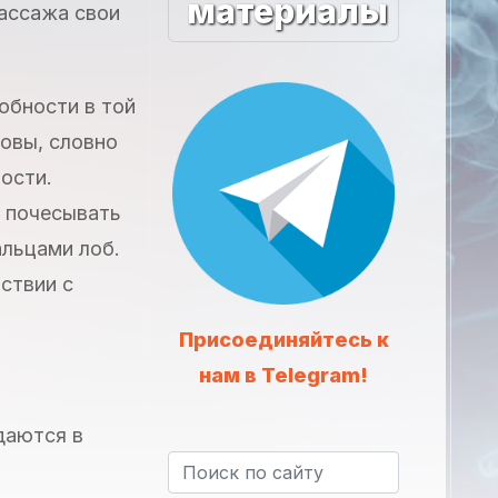
материалы
массажа свои
обности в той
ловы, словно
ости.
т почесывать
альцами лоб.
тствии с
Присоединяйтесь к
нам в Telegram!
даются в