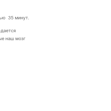
ью 35 минут.
юдается
ые наш мозг