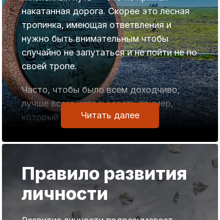
накатанная дорога. Скорее это лесная
тропинка, имеющая ответвления и
нужно быть внимательным чтобы
случайно не запутаться и не пойти не по
своей тропе.
Часто, чтобы было всем доходчиво,
лучше всего использовать пример,
Читать далее
который у всех на виду.
Говоря сегодня о программе «Открытый
жизненный путь» , в начале выпуска
Правило развития
вспомним «свежую» историю с
российским миллиардером Михаилом
личности
Прохоровым.
Никто не возьмется оспаривать то, что