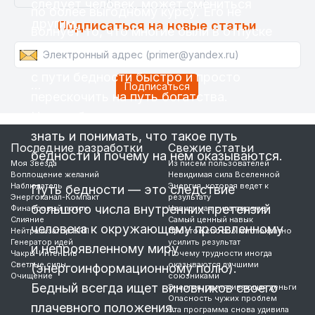
следует человек, может смениться
по более выгодному курсу. Его не
другим.
Подписаться на новые статьи
волнует то, что многие были в отпуске
или
Естественно, большинству хотелось бы
с пути бедности быстро и просто
…
перескочить на путь богатства.
Но, чтобы это сделать, нужно четко
знать и понимать, что такое путь
Последние разработки
Свежие статьи
бедности и почему на нем оказываются.
Моя Звезда
Из писем пользователей
Воплощение желаний
Невидимая сила Вселенной
Наблюдатель
Энергия, которая ведет к
Путь бедности — это следствие
Энергоканал-Компакт
результату
большого числа внутренних претензий
Финансовый поток
Невидимая сила перемен
Слияние
Самый ценный навык
человека к окружающему проявленному
Нейтрализатор НЛП
Простой способ многократно
Генератор идей
усилить результат
и непроявленному миру
Чакры-Интенсив
Почему трудности иногда
Светлые силы
оказываются лучшими
(энергоинформационному полю).
Очищение
союзниками
Бедный всегда ищет виновников своего
Энергия, притягивающая деньги
Опасность чужих проблем
плачевного положения.
Эта программа снова удивила