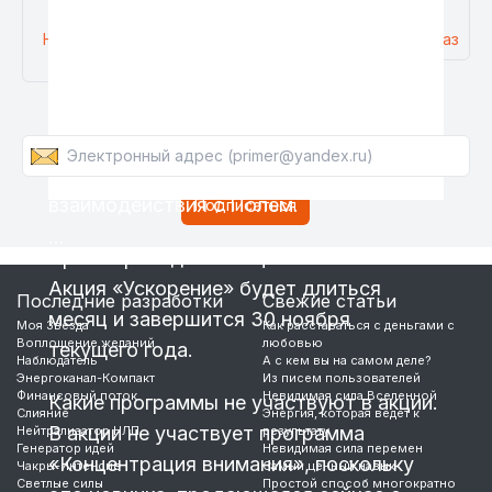
сразу нескольких сторон жизни.
сущностей, как их принято называть.
Наш Telegram
Бесплатная
Оформить заказ
Таких сущностей много и у них есть
канал
консультация
Для этого необходим целый набор
своя специализация.
Подписаться на новые статьи
наших программ, используемых в
Одни из них помогают в чем-то.
качестве «инструмента», как для
Другие — укрепляют веру человека в
самопознания, так и для эффективного
то,
взаимодействия с Полем.
…
Сроки проведения акции.
Акция «Ускорение» будет длиться
Последние разработки
Свежие статьи
месяц и завершится 30 ноября
Моя Звезда
Как расставаться с деньгами с
Воплощение желаний
любовью
текущего года.
Наблюдатель
А с кем вы на самом деле?
Энергоканал-Компакт
Из писем пользователей
Финансовый поток
Невидимая сила Вселенной
Какие программы не участвуют в акции.
Слияние
Энергия, которая ведет к
В акции не участвует программа
Нейтрализатор НЛП
результату
Генератор идей
Невидимая сила перемен
«Концентрация внимания», поскольку
Чакры-Интенсив
Самый ценный навык
Светлые силы
Простой способ многократно