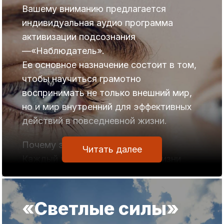
Вашему вниманию предлагается
индивидуальная аудио программа
активизации подсознания
—«Наблюдатель».
Ее основное назначение состоит в том,
чтобы научиться грамотно
воспринимать не только внешний мир,
но и мир внутренний для эффективных
действий в повседневной жизни.
Почему это важно?
Читать далее
Каждый человек допускает в жизни
массу ошибок.
Большинство из ошибок мы списываем
на собственную невнимательность.
«Светлые силы»
Однако, как мы ни стараемся в