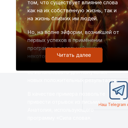
том, что существует влияние слова
как на их собственную жизнь, так и
на жизнь близких им людей.
Но, на волне эйфории, возникшей от
первых успехов в применении
программы в реальной жизни,
Читать далее
некоторые пользователи
совершенно неправильно пытаются
ее использовать для получения
новых положительных результатов.
В качестве примера позвольте
привести отрывок из письма
Наш Telegram 
Анатолия, использующего
программу «Сила слова».