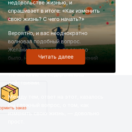
недовольстве жизнью, и
спрашивает в итоге: «Как изменить
свою жизнь? С чего начать?»
Вероятно, и вас неоднократно
волновал подобный вопрос.
Желание начать что-то заново
Читать далее
было, но самого начала изменений
за этим желанием не последовало,
т.е желание не подкрепилось
действиями.
Между тем, ответ на этот, казалось
бы сложный вопрос, о том, как
ормить заказ
изменить свою жизнь, — довольно
прост.