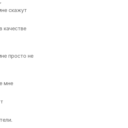
,
 мне скажут
в качестве
мне просто не
е мне
ют
тели.