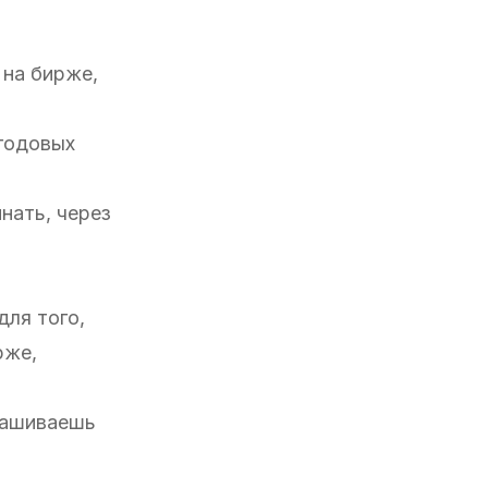
 на бирже,
 годовых
нать, через
для того,
рже,
прашиваешь