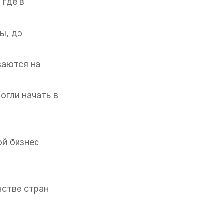
 где в
ы, до
ваются на
огли начать в
ой бизнес
нстве стран