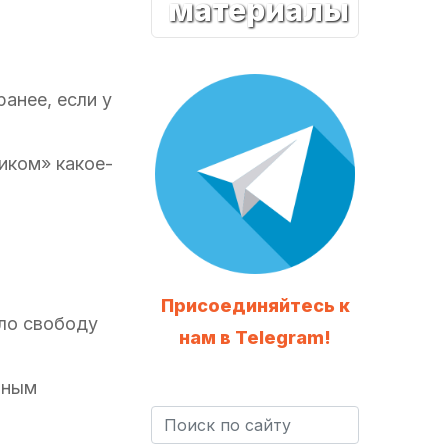
материалы
анее, если у
иком» какое-
Присоединяйтесь к
ыло свободу
нам в Telegram!
нным