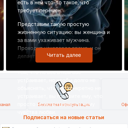
есть в ней что-то такое, что
требует перемен.
Представим такую простую
жизненную ситуацию: вы женщина и
за вами ухаживает мужчина.
Проходит некоторое время, и он
Читать далее
делает вам предложение.
Вы ему отказываете, мотивируя
тем, что не все в нем вас
устраивает, но чтобы долго не
объяснять, что вас конкретно не
устраивает, вы говорите ему, что
просто не испытываете к нему
канал
Бесплатная консультация
Оф
чувства любви.
Подписаться на новые статьи
С вашей точки зрения, причина в