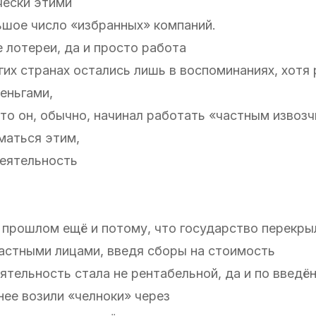
чески этими
ьшое число «избранных» компаний.
 лотереи, да и просто работа
их странах остались лишь в воспоминаниях, хотя р
еньгами,
то он, обычно, начинал работать «частным извозч
маться этим,
деятельность
 в прошлом ещё и потому, что государство перекр
астными лицами, введя сборы на стоимость
тельность стала не рентабельной, да и по введё
нее возили «челноки» через