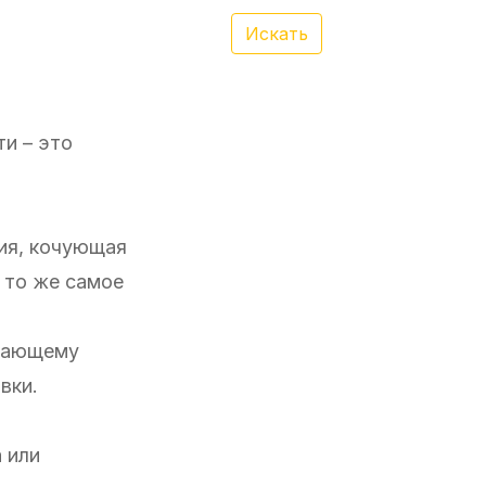
Искать
и – это
ия, кочующая
я то же самое
елающему
вки.
 или