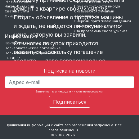
Генератор идей
усилить результат
Чакры-Интенсив
Почему трудности иногда
ремонт в квартире своими силами.
Светлые силы
оказываются лучшими
Очищение
Подать объявление о продаже машины
союзниками
Энергия, притягивающая деньги
и ждать, не найдется ли покупатель по
Опасность чужих проблем
Эта программа снова удивила
цене, которую вы заявили.
Информация
От многих покупок приходится
Контактная информация
Пользовательское соглашение
оказаться, поскольку погашение
Политика конфиденциальности
EU GDPR
кредита — дело первоочередное.
Подписка на новости
Так поступает большинство.
Скажу заранее, что
Ваш e-mail мы никогда и никому не передадим.
…
Публикация информации с сайта без разрешения запрещена. Все
права защищены.
© 2007-2026.