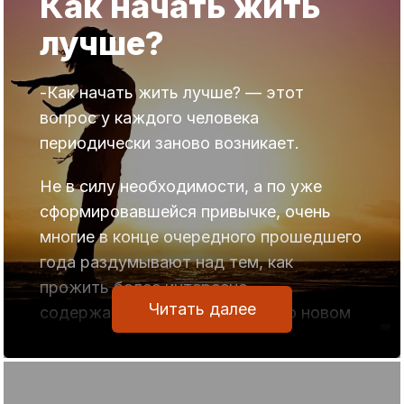
Как начать жить
лучше?
-Как начать жить лучше? — этот
вопрос у каждого человека
периодически заново возникает.
Не в силу необходимости, а по уже
сформировавшейся привычке, очень
многие в конце очередного прошедшего
года раздумывают над тем, как
прожить более интересно,
Читать далее
содержательно, на качественно новом
уровне предстоящий год.
Причем, некоторые люди забывают,