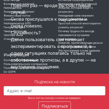
Воплощение желаний
Невидимая сила Вселенной
Повезло раз — вроде бы счастливый
Наблюдатель
Энергия, которая ведет к
случай.
Энергоканал-Компакт
результату
Финансовый поток
Невидимая сила перемен
Снова прислушался к ощущениям и
Слияние
Самый ценный навык
Нейтрализатор НЛП
Простой способ многократно
снова повезло.
Генератор идей
усилить результат
Чакры-Интенсив
Почему трудности иногда
Случайность?
Светлые силы
оказываются лучшими
Далее пользователь сам начинает
Очищение
союзниками
Энергия, притягивающая деньги
экспериментировать с программой, в
Опасность чужих проблем
Эта программа снова удивила
одних ситуациях полагаясь только на
Информация
собственные прогнозы, а в других — на
Контактная информация
Пользовательское соглашение
внутренние ощущения.
Политика конфиденциальности
EU GDPR
Явно не все, но часть из таких
Подписка на новости
«экспериментаторов», приходит к
выводу, что используя
чувствительность играть прибыльнее,
Ваш e-mail мы никогда и никому не передадим.
чем делать