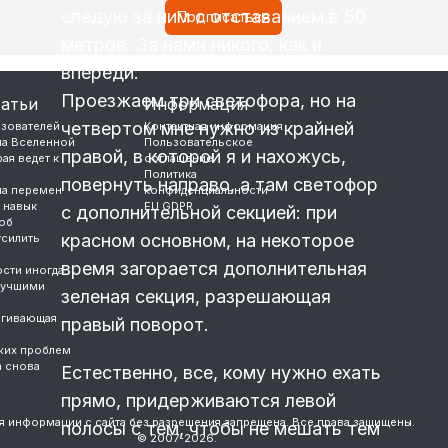
следую за ним с отставанием в 50
метров. За нами никого, как и
впереди.
Проезжаем три светофора, но на
татьи
Информация
четвертом мне нужно из крайней
ьзователей
Контактная информация
ла Вселенной
Пользовательское
правой, в которой я и нахожусь,
ая ведет к
соглашение
Политика
повернуть направо, а там светофор
ла перемен
конфиденциальности
 навык
EU GDPR
с дополнительной секцией: при
об
красном основном, на некоторое
усилить
время загорается дополнительная
сти иногда
лучшими
зеленая секция, разрешающая
ягивающая
правый поворот.
жих проблем
а снова
Естественно, все, кому нужно ехать
прямо, придерживаются левой
я информации с сайта без разрешения запрещена. Все права защищены.
полосы с тем, чтобы не мешать тем
© 2007-2026.