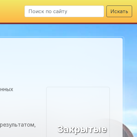
Искать
енных
результатом,
Закрытые