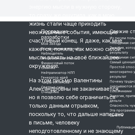
энергию мысли в нужную сторону,
то сразу же ощутила, как в мою
жизнь стали чаще приходить
Последние
Свежие с
неожиданные события, имеющие
разработки
Из писем пол
счастливый конец. Я даже, как мне
Невидимая си
Моя Звезда
Энергия, котор
кажется, поняла, как можно силой
Воплощение желаний
результату
Наблюдатель
мысли влиять на своё ближайшее
Невидимая си
Энергоканал-Компакт
Самый ценный
Финансовый поток
окружение.
Простой спос
Слияние
многократно 
Нейтрализатор НЛП
результат
Генератор идей
На этом письмо Валентины
Почему трудно
Чакры-Интенсив
оказываются 
Светлые силы
Александровны не заканчивается,
союзниками
Очищение
Энергия, прит
но я позволю себе ограничиться
деньги
только данным отрывком,
Опасность чу
Эта программ
поскольку то, что дальше написано
удивила
в письме, человеку
Публикаци
неподготовленному и не знающему