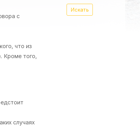
Искать
овора с
ого, что из
. Кроме того,
редстоит
аких случаях