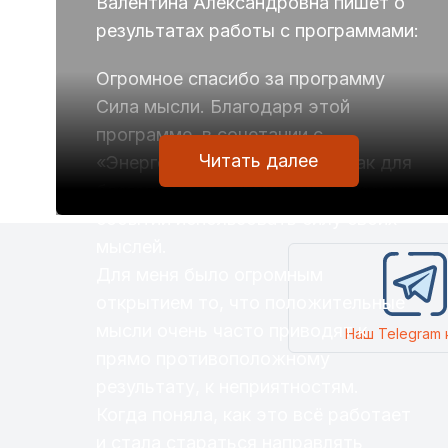
Валентина Александровна пишет о
результатах работы с программами:
Огромное спасибо за программу
Сила мысли. Благодаря этой
программе, в сочетании с
Читать далее
«Энергоканалом», я поняла, как для
благоприятного развития желаемых
событий использовать силу своих
мыслей.
Для меня было огромным
открытием то, что положительные
мысли очень часто приводят к
Наш Telegram 
прямо противоположному
результату, к неприятностям.
Когда поняла, как это всё работает
и стала стараться направлять