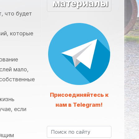
материалы
т, что будет
ий, которые
ование
слей мало,
 собственные
Присоединяйтесь к
жизнь
нам в Telegram!
чае, если
оящим