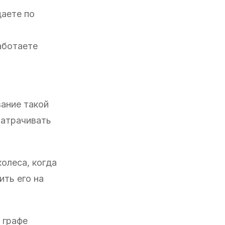
даете по
аботаете
вание такой
затрачивать
олеса, когда
ить его на
в графе