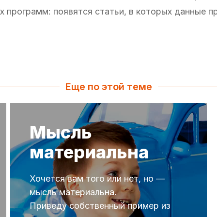
их программ: появятся статьи, в которых данные 
Еще по этой теме
Мысль
материальна
Хочется вам того или нет, но —
мысль материальна.
Приведу собственный пример из