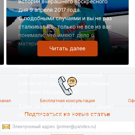
истории вчерашнего воскресного
дня 9 апреля 2017 года.
С подобными случаями и вы не раз
сталкивались, только не все из вас
понимали, что имеют дело с
материализацией мыслей.
Читать далее
Утро.
Дороги пустые.
Мне нужно доехать в соседний
район по второстепенным улицам,
которые хорошо знаю.
канал
Бесплатная консультация
Оф
Едем по прямой: на дороге с двумя
Подписаться на новые статьи
полосами в моем направлении по
крайней левой едет водитель на
легковушке, я — на крайней правой,