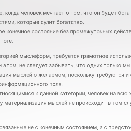
, когда человек мечтает о том, что он будет бога
тями, которые сулит богатство.
ое конечное состояние без промежуточных действ
тоге.
егорией мыслеформ, требуется грамотное использ
ри этом, не следует забывать, что одних только мы
зация мыслей о желаемом, поскольку требуются и
оинформационного поля.
тносящимися к данной категории, человек на всю 
у материализация мыслей не происходит в том слу
 связанные не с конечным состоянием, а с предст