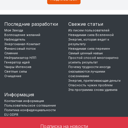
Последние разработки
Свежие статьи
Моя Звезда
Из писем пользователей
Воплощение желаний
Невидимая сила Вселенной
Наблюдатель
Энергия, которая ведет к
Энергоканал-Компакт
результату
Финансовый поток
Невидимая сила перемен
Слияние
Самый ценный навык
Нейтрализатор НЛП
Простой способ многократно
Генератор идей
усилить результат
Чакры-Интенсив
Почему трудности иногда
Светлые силы
оказываются лучшими
Очищение
союзниками
Энергия, притягивающая деньги
Опасность чужих проблем
Эта программа снова удивила
Информация
Контактная информация
Пользовательское соглашение
Политика конфиденциальности
EU GDPR
Подписка на новости