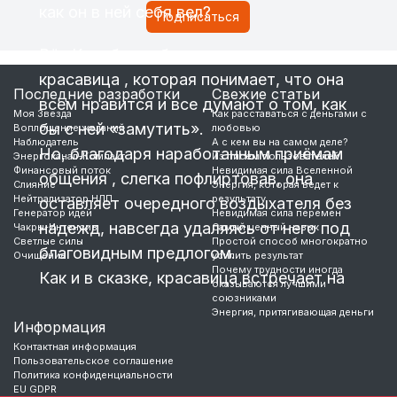
как он в ней себя вел?
Вёл Колобок себя в сказке как девушка-
красавица , которая понимает, что она
Последние разработки
Свежие статьи
всем нравится и все думают о том, как
Моя Звезда
Как расставаться с деньгами с
бы с ней «замутить».
Воплощение желаний
любовью
Наблюдатель
А с кем вы на самом деле?
Но, благодаря наработанным приёмам
Энергоканал-Компакт
Из писем пользователей
Финансовый поток
Невидимая сила Вселенной
общения , слегка пофлиртовав, она
Слияние
Энергия, которая ведет к
Нейтрализатор НЛП
результату
оставляет очередного воздыхателя без
Генератор идей
Невидимая сила перемен
надежд, навсегда удаляясь от него под
Чакры-Интенсив
Самый ценный навык
Светлые силы
Простой способ многократно
благовидным предлогом.
Очищение
усилить результат
Почему трудности иногда
Как и в сказке, красавица встречает на
оказываются лучшими
союзниками
Энергия, притягивающая деньги
…
Информация
Контактная информация
Пользовательское соглашение
Политика конфиденциальности
EU GDPR