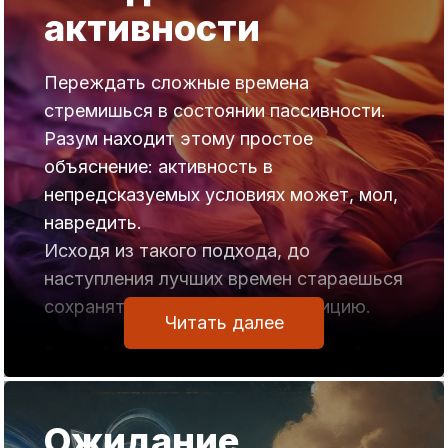
активности
Переждать сложные времена
стремишься в состоянии пассивности.
Разум находит этому простое
объяснение: активность в
непредсказуемых условиях может, мол,
навредить.
Исходя из такого подхода, до
наступления лучших времен стараешься
сохранять выжидательную позицию.
Читать далее
В такой позиции есть один большой
минус, при наличии кажущихся плюсов.
Угасает жизненная энергия, связанная с
Ожидание
активностью.