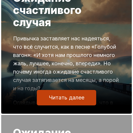
Это все равно, что затушить горевший
счастливого
костер.
случая
Затушить можно, но заново его
разжечь достаточно сложно.
Привычка заставляет нас надеяться,
Ожидание периода начала новой
что всё случится, как в песне «Голубой
активности может затянуться
вагон»: «И хотя нам прошлого немного
настолько, что даже при благоприятных
жаль, лучшее, конечно, впереди». Но
условиях ее не захочется проявлять,
почему иногда ожидание счастливого
поскольку пассивность быстро
случая затягивается на месяцы, а порой
перерастает в устойчивую привычку.
и на годы?
Читать далее
Чтобы не попадать в такую ловушку,
Оглядываясь назад, понимаешь, что в
проще всего воспользоваться
этом затяжном ожидании виноват сам.
программой «Пробуждение Кундалини».
По логике, энергоинформационное поле
Она позволяет постоянно
должно организовать счастливый
Ожидание