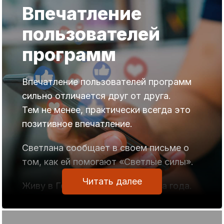
Впечатление
пользователей
программ
Впечатление пользователей программ
сильно отличается друг от друга.
Тем не менее, практически всегда это
позитивное впечатление.
Светлана сообщает в своем письме о
том, как ей помогают «Светлые силы».
Читать далее
Живу в Германии без малого два года.
Последний год было так тяжело, что
намеревалась уехать обратно на