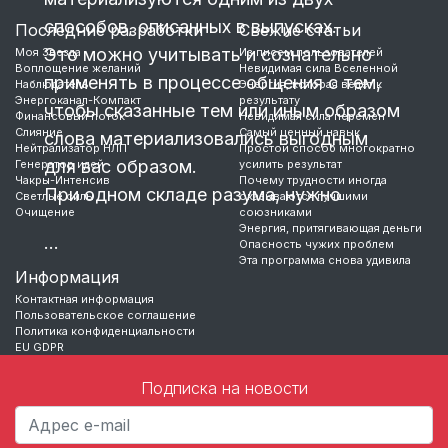
способов, описанных в выпусках.
Последние разработки
Свежие статьи
Это можно учитывать и сознательно
Моя Звезда
Из писем пользователей
Воплощение желаний
Невидимая сила Вселенной
применять в процессе общения с тем,
Наблюдатель
Энергия, которая ведет к
Энергоканал-Компакт
результату
чтобы сказанные тем или иным образом
Финансовый поток
Невидимая сила перемен
Слияние
Самый ценный навык
слова материализовались выгодным
Нейтрализатор НЛП
Простой способ многократно
для вас образом.
Генератор идей
усилить результат
Чакры-Интенсив
Почему трудности иногда
При одном складе разума, нужно
Светлые силы
оказываются лучшими
Очищение
союзниками
Энергия, притягивающая деньги
…
Опасность чужих проблем
Эта программа снова удивила
Информация
Контактная информация
Пользовательское соглашение
Политика конфиденциальности
EU GDPR
Подписка на новости