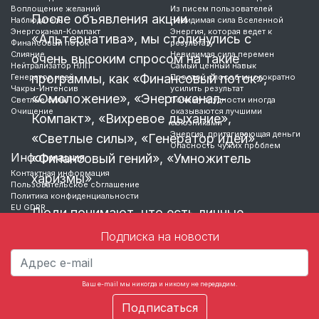
Воплощение желаний
Из писем пользователей
После объявления акции
Наблюдатель
Невидимая сила Вселенной
Энергоканал-Компакт
Энергия, которая ведет к
«Альтернатива», мы столкнулись с
Финансовый поток
результату
Слияние
Невидимая сила перемен
очень высоким спросом на такие
Нейтрализатор НЛП
Самый ценный навык
программы, как «Финансовый поток»,
Генератор идей
Простой способ многократно
Чакры-Интенсив
усилить результат
«Омоложение», «Энергоканал-
Светлые силы
Почему трудности иногда
Очищение
оказываются лучшими
Компакт», «Вихревое дыхание»,
союзниками
Энергия, притягивающая деньги
«Светлые силы», «Генератор идей»,
Опасность чужих проблем
Информация
«Финансовый гений», «Умножитель
Контактная информация
харизмы» .
Пользовательское соглашение
Политика конфиденциальности
EU GDPR
Люди понимают, что есть личные
задачи и их нужно каким-то образом
Подписка на новости
решать.
Для решения каждой задачи требуется
Ваш e-mail мы никогда и никому не передадим.
определенный метод.
Причем