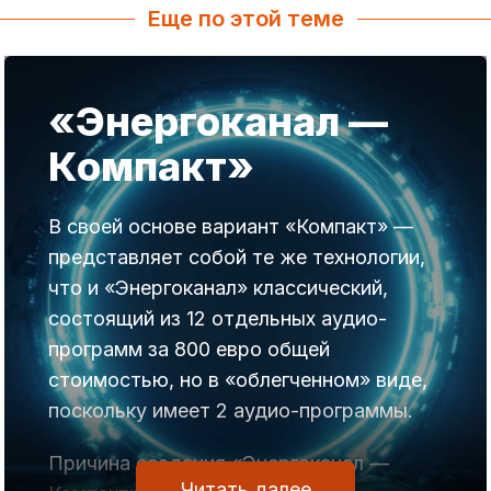
Еще по этой теме
«Энергоканал —
Компакт»
В своей основе вариант «Компакт» —
представляет собой те же технологии,
что и «Энергоканал» классический,
состоящий из 12 отдельных аудио-
программ за 800 евро общей
стоимостью, но в «облегченном» виде,
поскольку имеет 2 аудио-программы.
Причина создания «Энергоканал —
Читать далее