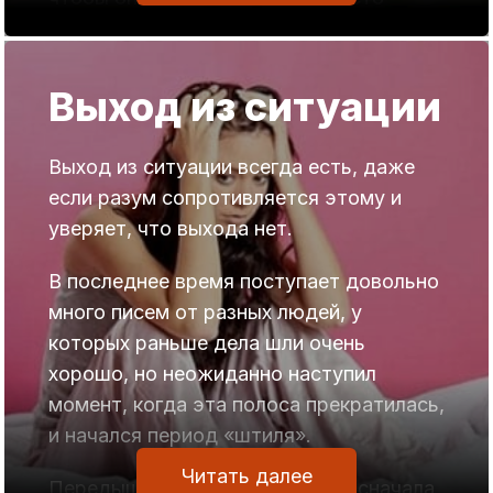
переживал.
Застой едва ли не во всех делах
Выход из ситуации
мотивирует человека к тому, что он
начинает искать пути вырваться из него.
Выход из ситуации всегда есть, даже
Намерение хорошее, но попытки
если разум сопротивляется этому и
вырваться из застоя не приводят к
уверяет, что выхода нет.
успеху.
И это не случайно.
В последнее время поступает довольно
У паразитирующих сущностей огромное
много писем от разных людей, у
число «инструментов» испортить
которых раньше дела шли очень
человеку жизнь в других областях.
хорошо, но неожиданно наступил
момент, когда эта полоса прекратилась,
Например, человек сжимает волю в
и начался период «штиля».
кулак и пытается исправить ситуацию
на работе или в бизнесе.
Читать далее
Передышке в активности люди сначала