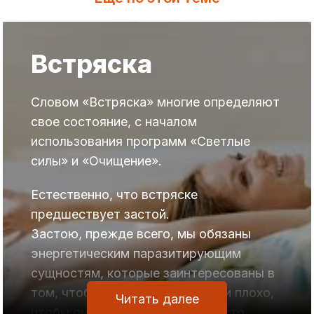
Встряска
Словом «Встряска» многие определяют
свое состояние, с началом
использования программ «Светлые
силы» и «Очищение».
Естественно, что встряске
предшествует застой.
Застою, прежде всего, мы обязаны
энергетическим паразитирующим
сущностям, которые заинтересованы в
том, чтобы дела у человека шли плохо,
Читать далее
чтобы он много нервничал и часто