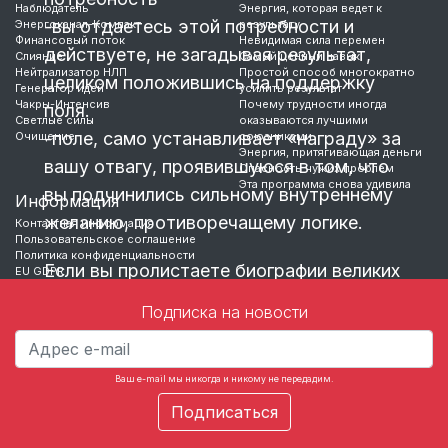
Наблюдатель
Энергия, которая ведет к
-вы отдаетесь этой потребности и
Энергоканал-Компакт
результату
Финансовый поток
Невидимая сила перемен
действуете, не загадывая результат,
Слияние
Самый ценный навык
Нейтрализатор НЛП
Простой способ многократно
целиком положившись на поддержку
Генератор идей
усилить результат
Чакры-Интенсив
Почему трудности иногда
поля.
Светлые силы
оказываются лучшими
-поле, само устанавливает «награду» за
Очищение
союзниками
Энергия, притягивающая деньги
вашу отвагу, проявившуюся в том, что
Опасность чужих проблем
Эта программа снова удивила
вы подчинились сильному внутреннему
Информация
желанию, противоречащему логике.
Контактная информация
Пользовательское соглашение
Политика конфиденциальности
Если вы пролистаете биографии великих
EU GDPR
людей, то без труда заметите, что все
Подписка на новости
они, даже не зная этой формулы,
подчинялись ей: «Делай что должен, и
будь
Ваш e-mail мы никогда и никому не передадим.
…