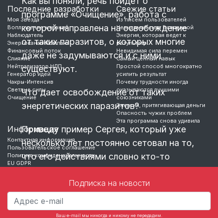
Как вы поняли, речь пойдет о
Последние разработки
Свежие статьи
программе «Очищение», работа с
Моя Звезда
Из писем пользователей
которой направлена на освобождение
Воплощение желаний
Невидимая сила Вселенной
Наблюдатель
Энергия, которая ведет к
от таких паразитов, о которых многие
Энергоканал-Компакт
результату
Финансовый поток
Невидимая сила перемен
даже не задумываются и с ними
Слияние
Самый ценный навык
Нейтрализатор НЛП
Простой способ многократно
существуют.
Генератор идей
усилить результат
Чакры-Интенсив
Почему трудности иногда
Светлые силы
оказываются лучшими
Что дает освобождение от таких
Очищение
союзниками
энергетических паразитов?
Энергия, притягивающая деньги
Опасность чужих проблем
Эта программа снова удивила
Информация
Приведу пример Сергея, который уже
Контактная информация
несколько лет постоянно сетовал на то,
Пользовательское соглашение
что его действиями словно кто-то
Политика конфиденциальности
EU GDPR
руководит, когда он играет на бирже.
Подписка на новости
Ваш e-mail мы никогда и никому не передадим.