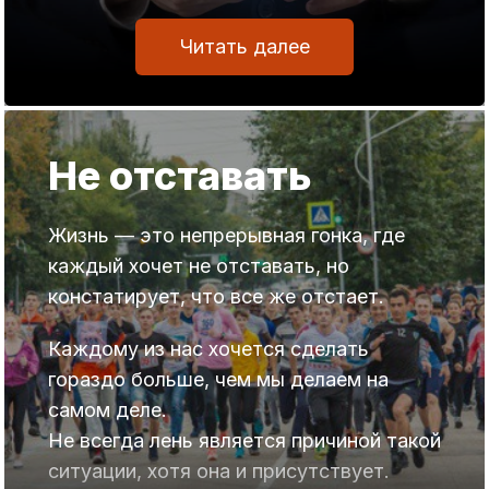
Читать далее
Не отставать
Жизнь — это непрерывная гонка, где
каждый хочет не отставать, но
констатирует, что все же отстает.
Каждому из нас хочется сделать
гораздо больше, чем мы делаем на
самом деле.
Не всегда лень является причиной такой
ситуации, хотя она и присутствует.