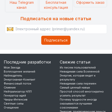
Наш Telegram
Бесплатная
Оформить заказ
канал
консультация
Подписаться на новые статьи
Последние разработки
Свежие статьи
Моя Звезда
Из писем пользователей
Воплощение желаний
Невидимая сила Вселенной
Наблюдатель
Энергия, которая ведет к
Энергоканал-Компакт
результату
Финансовый поток
Невидимая сила перемен
Слияние
Самый ценный навык
Нейтрализатор НЛП
Простой способ многократно
Генератор идей
усилить результат
Чакры-Интенсив
Почему трудности иногда
Светлые силы
оказываются лучшими
Очищение
союзниками
Энергия, притягивающая деньги