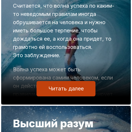
последующем быть внимательнее, из
Считается, что волна успеха по каким-
этого ничего хорошего не получается.
то неведомым правилам иногда
обрушивается на человека и нужно
Внимательность предусматривает
иметь большое терпение, чтобы
оценку разумом того, что вокруг
дождаться ее, а когда она придет, то
происходит. За оценкой ситуации
грамотно ей воспользоваться.
следует реакция. Она сфокусирована на
Это заблуждение.
внешнем мире.
Волна успеха может быть
Наблюдательность имеет
сформирована самим человеком, если
одновременно два фокуса — внешний и
он действует по определенным
внутренний центры.
Читать далее
правилам и сознательно активизирует
Наблюдатель видит и слышит то, что
определенные зоны подсознания.
происходит во внешнем мире,
одновременно глядя на свой внутренний
Вот что пишет по этому поводу
Высший разум
мир, как бы со стороны.
Александра Николаевна, использующая