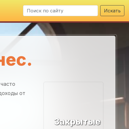
Искать
нес.
 часто
 доходы от
Закрытые