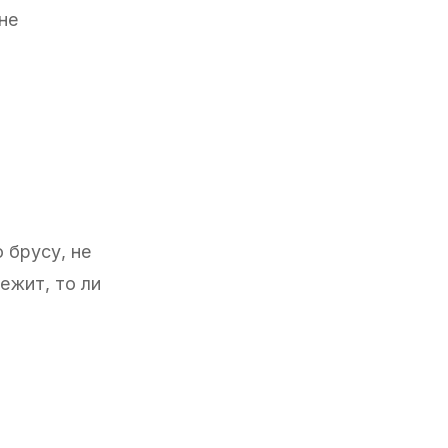
не
 брусу, не
лежит, то ли