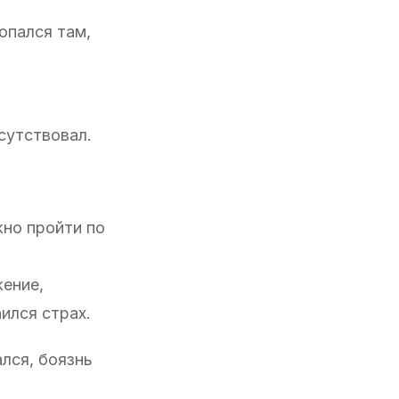
опался там,
сутствовал.
жно пройти по
жение,
ился страх.
лся, боязнь