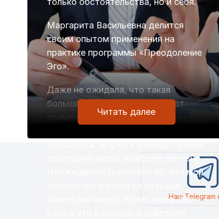
только обстоятельства, но и себя.
Маргарита Васильевна делится
своим опытом применения на
практике программы «Преодоление
Эго».
Даже не ожидала, что такая
большая польза может быть от
Читать далее
применения программы
«Преодоление Эго».
Пользуюсь ей уже 2 месяца, причём
последний месяц наиболее активно.
Неожиданностью стало то, что мой
оборот при работе со старыми
Наш Telegram 
клиентами вырос более чем в два
раза и это я отношу к действию