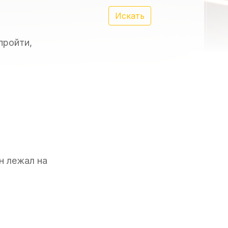
Искать
пройти,
н лежал на