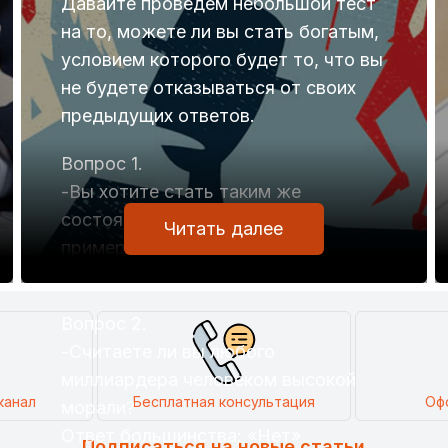
Давайте проведем небольшой тест
на то, можете ли вы стать богатым,
условием которого будет то, что вы
не будете отказываться от своих
предыдущих ответов.
Вопрос 1.
-Вы хотите стать таким же
состоятельным, как, просто к
Читать далее
примеру, Роман Абрамович?
Ответ большинства: «Да» .
Вопрос 2.
-Считаете ли вы любого
миллиардера человеком высокой
канал
Бесплатная консультация
Оф
морали?
Ответ большинства: «Нет» .
Подписаться на новые статьи