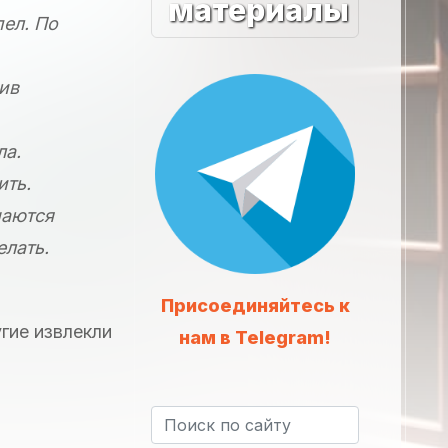
материалы
пел. По
ив
ла.
ить.
шаются
елать.
Присоединяйтесь к
гие извлекли
нам в Telegram!