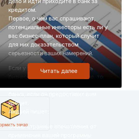
дело и идти приходите в банк за
кредитом.
Первое, о чем вас спрашивают,
потенциальные инвесторы есть ли у
вас бизнес-план, который случит
для них доказательством
серьезности ваших намерений.
Если у вас действительно есть
Читать далее
бизнес-план и вы в него верите, то
это ужасно, как для вас, так и для
банка, если он предоставит вам
кредит.
Андрей пишет:
ормить заказ
Очень странные впечатления от
применения вашей программы