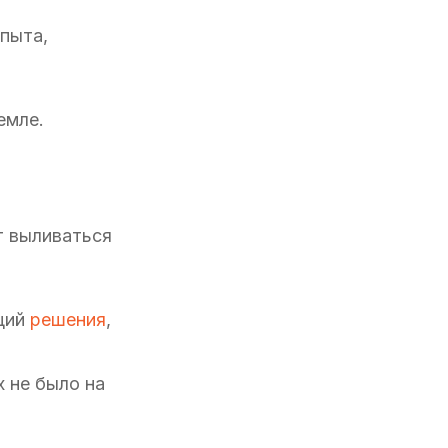
опыта,
емле.
т выливаться
ющий
решения
,
х не было на