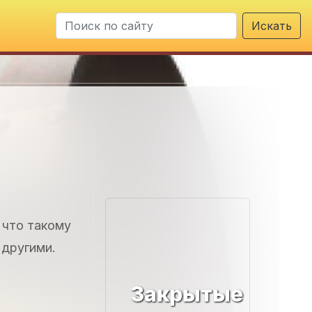
Искать
 что такому
 другими.
Закрытые