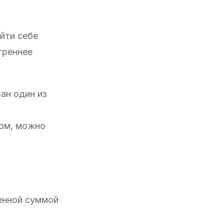
айти себе
треннее
ран один из
том, можно
ленной суммой