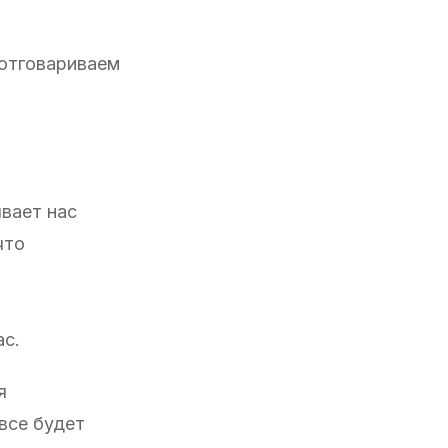
 отговариваем
вает нас
что
ас.
я
 все будет