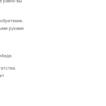
е равно вы
 обретение.
ными руками
обиде.
гатства.
ет