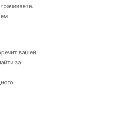
утрачиваете.
тем
воречит вашей
найти за
дного