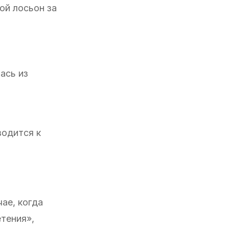
ой лосьон за
ась из
водится к
ае, когда
тения»,