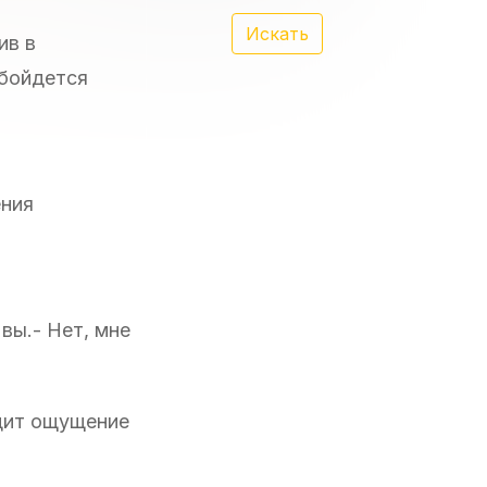
Искать
ив в
обойдется
ения
вы.- Нет, мне
одит ощущение