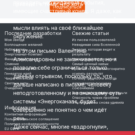
приходить неожиданные события,
приведёт к тому, что хоть
имеющие счастливый конец. Я даже, как
…
мне кажется, поняла, как можно силой
мысли влиять на своё ближайшее
Последние разработки
Свежие статьи
окружение.
Моя Звезда
Из писем пользователей
Воплощение желаний
Невидимая сила Вселенной
Наблюдатель
Энергия, которая ведет к
На этом письмо Валентины
Энергоканал-Компакт
результату
Александровны не заканчивается, но я
Финансовый поток
Невидимая сила перемен
Слияние
Самый ценный навык
позволю себе ограничиться только
Нейтрализатор НЛП
Простой способ многократно
Генератор идей
усилить результат
данным отрывком, поскольку то, что
Чакры-Интенсив
Почему трудности иногда
Светлые силы
оказываются лучшими
дальше написано в письме, человеку
Очищение
союзниками
неподготовленному и не знающему суть
Энергия, притягивающая деньги
Опасность чужих проблем
системы «Энергоканал«, будет
Эта программа снова удивила
Информация
совершенно не понятно о чем идёт
Контактная информация
речь.
Пользовательское соглашение
Политика конфиденциальности
Даже сейчас, многие «вздрогнули»,
EU GDPR