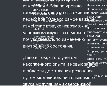
разработки
изменения — как по уровню
Из писем пол
Невидимая си
Моя Звезда
громкости, так и по сглаживанию
Энергия, котор
Воплощение желаний
результату
Наблюдатель
переходов. Однако самое важное
Невидимая си
Энергоканал-Компакт
Самый ценный
изменение в звуке невозможно
Финансовый поток
Простой спос
Слияние
уловить на слух — его можно
многократно 
Нейтрализатор НЛП
результат
Генератор идей
почувствовать по изменению
Почему трудно
Чакры-Интенсив
оказываются 
Светлые силы
внутреннего состояния.
союзниками
Очищение
Энергия, прит
деньги
Дело в том, что с учётом
Опасность чу
Эта программ
накопленного опыта и новых знаний
удивила
в области достижения резонанса
Публикаци
путём моделирования слышимого
звука модуляциями сверхнизкой
частоты обновлённые программы
содержат на 15–25 % больше
модуляций по сравнению с ранее