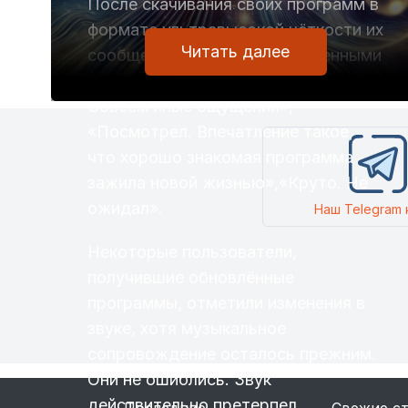
После скачивания своих программ в
формате ультравысокой чёткости их
Читать далее
сообщения пестрят восторженными
отзывами, например: «Классно.
Совсем иные ощущения»,
«Посмотрел. Впечатление такое,
что хорошо знакомая программа
зажила новой жизнью»,«Круто. Не
ожидал».
Наш Telegram 
Некоторые пользователи,
получившие обновлённые
программы, отметили изменения в
звуке, хотя музыкальное
сопровождение осталось прежним.
Они не ошиблись. Звук
действительно претерпел
Последние
Свежие с