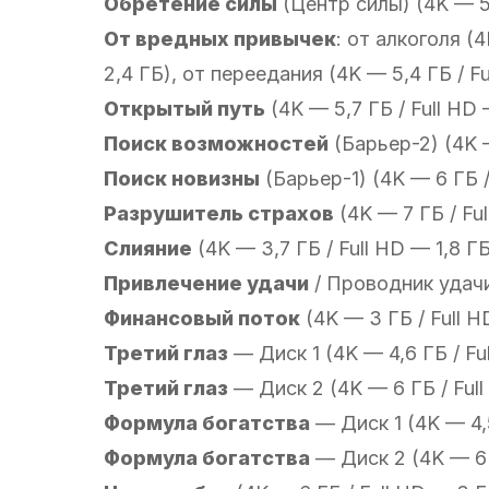
Обретение силы
(Центр силы) (4K — 5,
От вредных привычек
: от алкоголя (4
2,4 ГБ), от переедания (4K — 5,4 ГБ / F
Открытый путь
(4K — 5,7 ГБ / Full HD 
Поиск возможностей
(Барьер-2) (4K —
Поиск новизны
(Барьер-1) (4K — 6 ГБ /
Разрушитель страхов
(4K — 7 ГБ / Fu
Слияние
(4K — 3,7 ГБ / Full HD — 1,8 Г
Привлечение удачи
/ Проводник удачи 
Финансовый поток
(4K — 3 ГБ / Full H
Третий глаз
— Диск 1 (4K — 4,6 ГБ / Fu
Третий глаз
— Диск 2 (4K — 6 ГБ / Full
Формула богатства
— Диск 1 (4K — 4,5
Формула богатства
— Диск 2 (4K — 6 