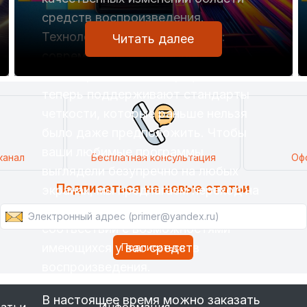
средств воспроизведения.
Технологии не стоят на месте:
Читать далее
современные телевизоры,
мониторы и даже смартфоны
теперь поддерживают стандарты
четкости, которые раньше нельзя
было даже предположить. Чтобы
ваши любимые программы
канал
Бесплатная консультация
Оф
выглядели безупречно на любых
Подписаться на новые статьи
экранах, мы предлагаем переход на
новое качество видео в
соотвествии с возможностями
имеющихся у вас средств
воспроизведения.
В настоящее время можно заказать
татьи
Информация