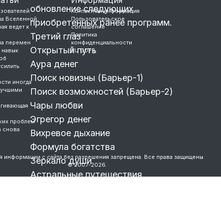
обновление следующих
ьзователей
Контактная информация
ла Вселенной
Пользовательское
приобретенных ранее программ.
ая ведет к
соглашение
Третий глаз
Политика
ла перемен
конфиденциальности
Открытый путь
 навык
EU GDPR
об
Аура денег
усилить
Поиск новизны (Барьер-1)
сти иногда
лучшими
Поиск возможностей (Барьер-2)
Чары любви
ягивающая
Эгрегор денег
жих проблем
а снова
Вихревое дыхание
Формула богатства
я информации с сайта без разрешения запрещена. Все права защищены.
Зеркало души
© 2007-2026.
Астральные путешествия
Стоимость обновления
Мы подготовили гибкие условия