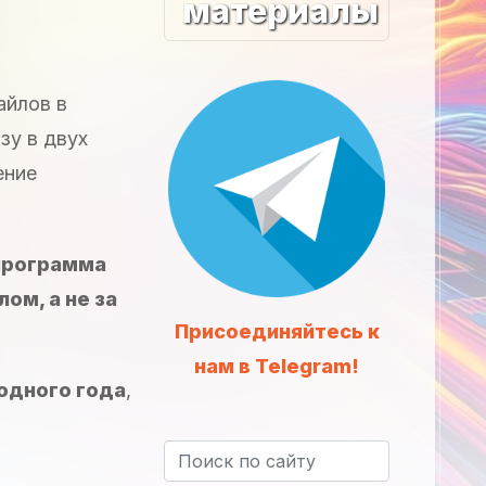
материалы
айлов в
зу в двух
ение
 программа
ом, а не за
Присоединяйтесь к
нам в Telegram!
 одного года
,