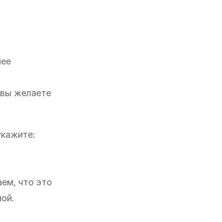
нее
 вы желаете
укажите:
аем, что это
ной.