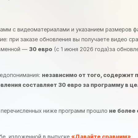
рамм с видеоматериалами и указанием размеров ф
ие: при заказе обновления вы получаете видео сра
изменной —
30 евро
(с 1 июня 2026 года)за обновл
недопонимания:
независимо от того, содержит
вления составляет 30 евро за программу в цел
з перечисленных ниже программ прошло
не более
бе, изложенной в выпуске
«Давайте сравним»
.