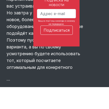
новости
вас устраивает качество Full HD.
Но завтра у вас может появиться
новое, более современное
Ваш e-mail мы никогда и никому
не передадим.
оборудование, для которого лучше
подойдёт качество 4K.
Поэтому пусть у вас будут оба
варианта, а вы по своему
усмотрению будете использовать
тот, который посчитаете
оптимальным для конкретного
…