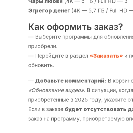
Чары любви
(4K — 6 ГБ / Full HD — 3 Г
Эгрегор дене
г (4K — 5,7 ГБ / Full HD 
Как оформить заказ?
— Выберите программы для обновления,
приобрели.
— Перейдите в раздел
«Заказать»
и п
обновить.
—
Добавьте комментарий:
В корзине
«Обновление видео»
. В ситуации, ког
приобретённые в 2025 году, укажите э
Если в заказе
будет отсутствовать д
заказ на программу, приобретаемую впе