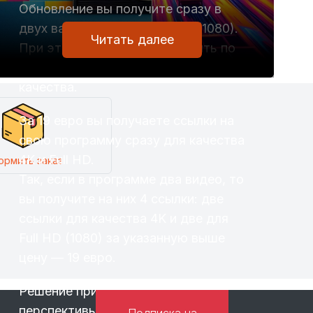
Обновление вы получите сразу в
двух вариантах: 4K и Full HD (1080).
Читать далее
При этом вам не нужно платить по
19 евро за каждый вариант
качества.
За 19 евро вы получаете ссылки на
свою программу сразу для качества
4K и Full HD.
ормить заказ
Так, если в программе два видео, то
вы получите на них 4 ссылки: две
ссылки для качества 4K и две для
Full HD (1080) за указанную выше
цену — 19 евро.
Решение принято с учётом
перспективы. Сегодня, к примеру,
Подписка на