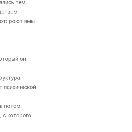
ались тем,
едством
рот: роют ямы
м
который он
труктура
т психической
а потом,
, с которого