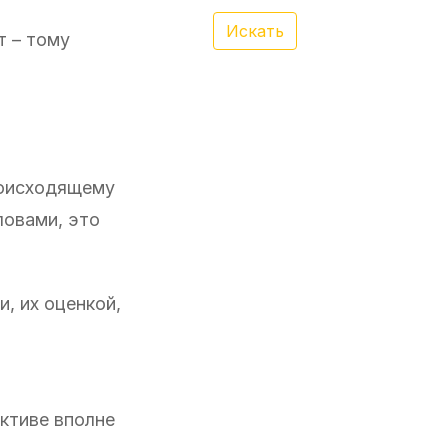
Искать
т – тому
роисходящему
ловами, это
, их оценкой,
ективе вполне