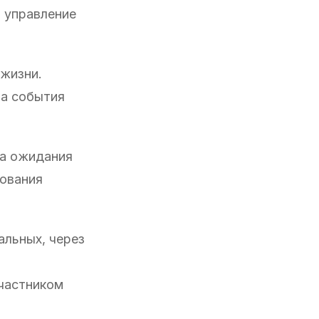
ь управление
 жизни.
а события
, а ожидания
зования
альных, через
участником