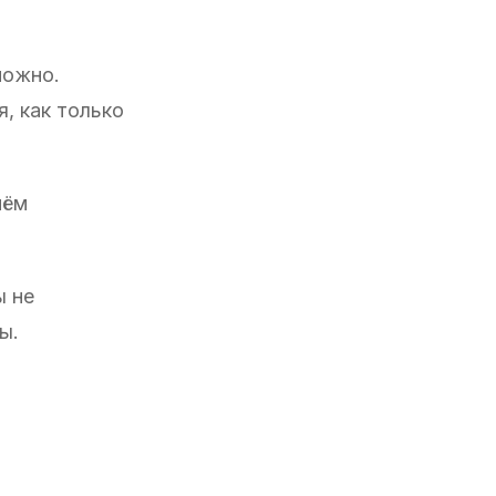
можно.
, как только
нём
ы не
ы.