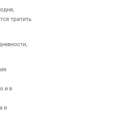
годня,
тся тратить
дневности,
ция
о и в
а и