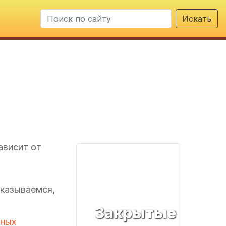
Искать
ю
ависит от
оказываемся,
Закрытые
тных