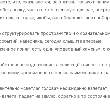
ете, что, оказывается, всю жизнь только и заним
ю обстановку, часто нежелательную для вас, поср
их сил, которые, якобы, вас оберегают или наобо
е структурировать пространство и о сознательно
событий, наверняка, сегодня слышите впервые.
казанное понял, есть один «подводный камень», о 
бственное подсознание, а если ещё точнее, то с
ознанием организована с целью наименьших затра
твительно «светлая голова» неожиданно взлетает, 
 взлёта, падает на землю, обратно в то состояние