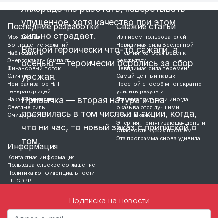
лихорадочно работать, наверстывать
упущенное, хотя качество при этом
Последние разработки
Свежие статьи
сильно страдает.
Моя Звезда
Из писем пользователей
Воплощение желаний
Невидимая сила Вселенной
Весной героически что-то сажали, а
Наблюдатель
Энергия, которая ведет к
Энергоканал-Компакт
результату
осенью — героически боролись за сбор
Финансовый поток
Невидимая сила перемен
урожая.
Слияние
Самый ценный навык
Нейтрализатор НЛП
Простой способ многократно
Генератор идей
усилить результат
Привычка — вторая натура и она
Чакры-Интенсив
Почему трудности иногда
Светлые силы
оказываются лучшими
проявилась в том числе и в акции, когда,
Очищение
союзниками
Энергия, притягивающая деньги
что ни час, то новый заказ с припиской о
Опасность чужих проблем
Эта программа снова удивила
том,
Информация
Контактная информация
…
Пользовательское соглашение
Политика конфиденциальности
EU GDPR
Подписка на новости