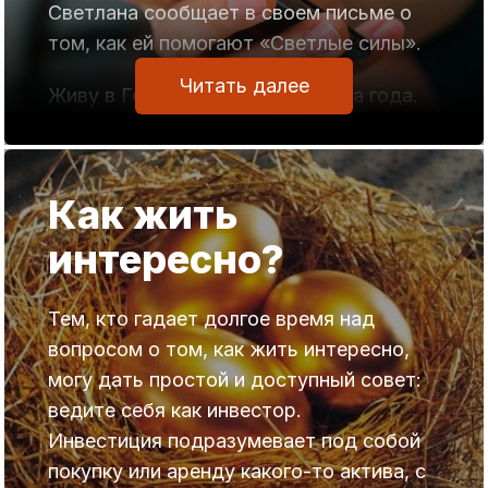
Светлана сообщает в своем письме о
том, как ей помогают «Светлые силы».
Читать далее
Живу в Германии без малого два года.
Последний год было так тяжело, что
намеревалась уехать обратно на
родину.
Как жить
Несколько месяцев назад начала
интересно?
работать с программой «Светлые
силы». До этого работала с программой
«Очищение».
Тем, кто гадает долгое время над
Сказать, что многое изменилось — это
вопросом о том, как жить интересно,
практически ничего не сказать.
могу дать простой и доступный совет:
Изменилось практически все и в
ведите себя как инвестор.
лучшую сторону.
Инвестиция подразумевает под собой
Невероятным образом нашла себе
покупку или аренду какого-то актива, с