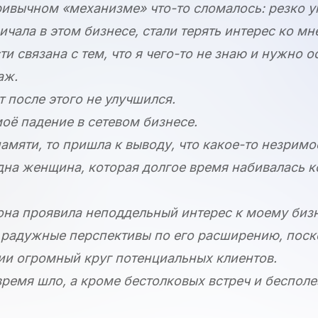
 привычном «механизме» что-то сломалось: резко 
чала в этом бизнесе, стали терять интерес ко мн
и связана с тем, что я чего-то не знаю и нужно о
аж.
т после этого не улучшился.
моё падение в сетевом бизнесе.
памяти, то пришла к выводу, что какое-то незримо
дна женщина, которая долгое время набивалась к
 она проявила неподдельный интерес к моему биз
радужные перспективы по его расширению, поско
ии огромный круг потенциальных клиентов.
ремя шло, а кроме бестолковых встреч и беспол