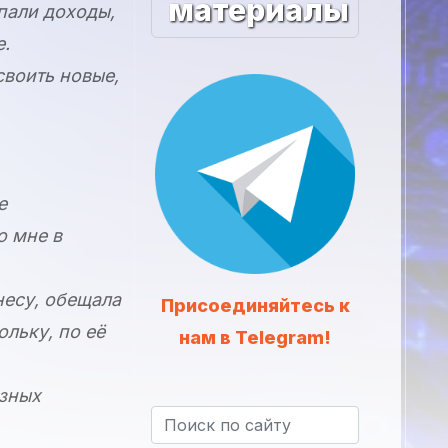
материалы
упали доходы,
е.
своить новые,
е
о мне в
несу, обещала
Присоединяйтесь к
льку, по её
нам в Telegram!
езных