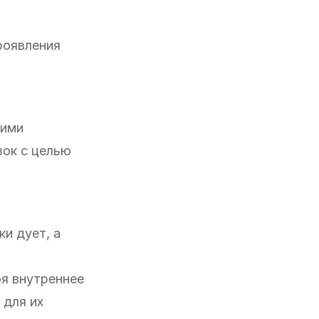
роявления
оими
зок с целью
и дует, а
бя внутреннее
 для их