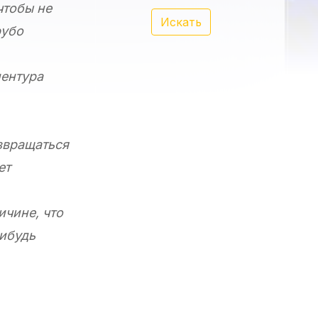
чтобы не
Искать
рубо
иентура
звращаться
ет
ичине, что
нибудь