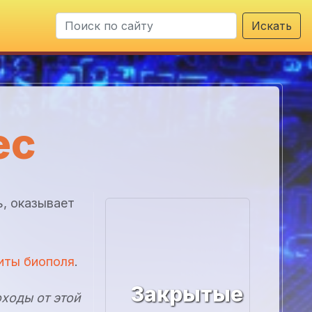
Искать
ес
ь, оказывает
иты биополя
.
Закрытые
оходы от этой