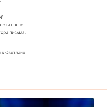
и.
ой
ности после
тора письма,
 к Светлане