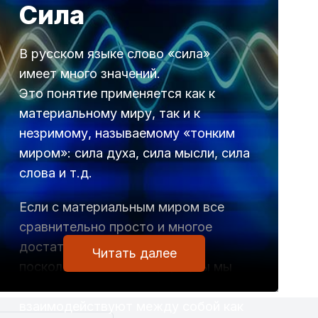
Сила
В русском языке слово «сила»
имеет много значений.
Это понятие применяется как к
материальному миру, так и к
незримому, называемому «тонким
миром»: сила духа, сила мысли, сила
слова и т.д.
Если с материальным миром все
сравнительно просто и многое
достаточно хорошо изучено,
Читать далее
поскольку используя формулы мы
можем рассчитать то, с какой силой
взаимодействуют между собой как