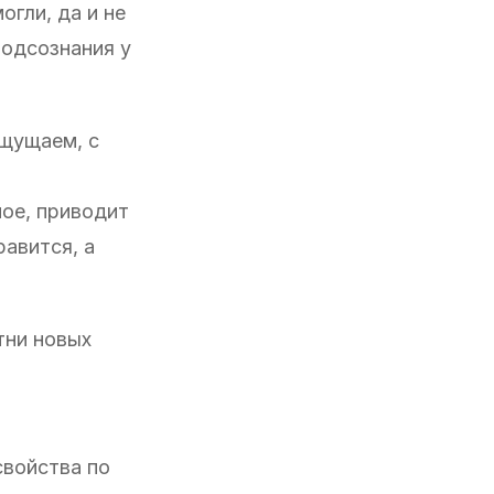
огли, да и не
подсознания у
ощущаем, с
ое, приводит
равится, а
тни новых
свойства по