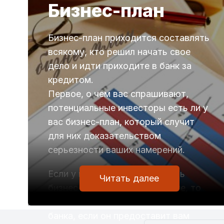
Бизнес-план
Бизнес-план приходится составлять
всякому, кто решил начать свое
дело и идти приходите в банк за
кредитом.
Первое, о чем вас спрашивают,
потенциальные инвесторы есть ли у
вас бизнес-план, который случит
для них доказательством
серьезности ваших намерений.
Если у вас действительно есть
Читать далее
бизнес-план и вы в него верите, то
это ужасно, как для вас, так и для
банка, если он предоставит вам