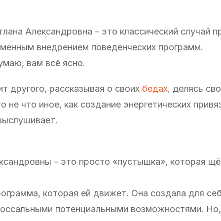
тлана Александровна – это классический случай п
еменным внедрением поведенческих программ.
умаю, вам всё ясно.
ит другого, рассказывая о своих
бедах
, делясь св
 не что иное, как создание энергетических привя
 выслушивает.
сандровны – это просто «пустышка», которая щёк
рограмма, которая ей движет. Она создала для се
лоссальными потенциальными возможностями. Но,