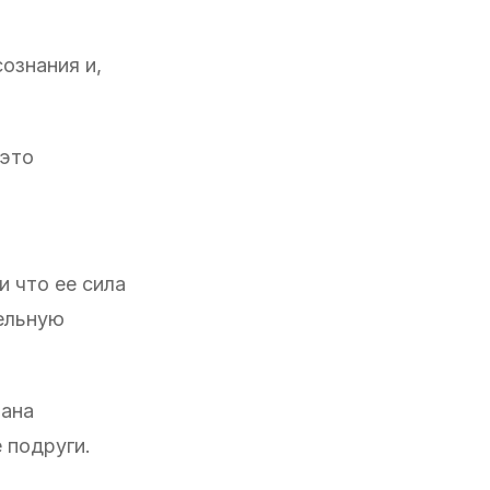
ознания и,
 это
 что ее сила
ельную
лана
 подруги.