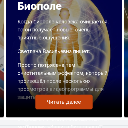
Биополе
Когда биополе человека очищается,
то он получает новые, очень
приятные ощущения.
Светлана Васильевна пишет:
Просто потрясена тем
очистительным эффектом, который
произошёл после нескольких
просмотров видеопрограммы для
защиты и очистки биополя.
Читать далее
Как раз сегодня планировалась
очередная статья, посвящённая
метроному «Защита биополя» о