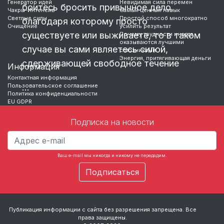
Генератор идей
Невидимая сила перемен
боитесь бросить привычное дело,
Чакры-Интенсив
Самый ценный навык
Светлые силы
Простой способ многократно
благодаря которому просто
Очищение
усилить результат
существуете или выживаете, то в таком
Почему трудности иногда
оказываются лучшими
случае вы сами являетесь силой,
союзниками
Энергия, притягивающая деньги
сдерживающей свободное течение
Информация
Контактная информация
Пользовательское соглашение
…
Политика конфиденциальности
EU GDPR
Подписка на новости
Ваш e-mail мы никогда и никому не передадим.
Публикация информации с сайта без разрешения запрещена. Все
права защищены.