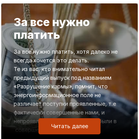
За все нужно
платить
За все нужно платить, хотя далеко не
всегда хочется это делать.
Те из вас, кто внимательно читал
предыдущий выпуск под названием
«Разрушение кармы», помнит, что
энергоинформационное поле не
различает поступки проявленные, т.е
фактически совершенные нами, и
непроявленные — те, которые были в
Читать далее
совершены в мыслях.