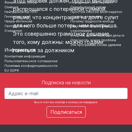
этот человек должен, просто мысленно
Финансовый поток
Невидимая сила перемен
Слияние
Самый ценный навык
распрощался с потерянной суммой,
Нейтрализатор НЛП
Простой способ многократно
решив, что концентрация на долге сулит
Генератор идей
усилить результат
Чакры-Интенсив
Почему трудности иногда
для него больше потерь, чем выигрыша.
Светлые силы
оказываются лучшими
Очищение
союзниками
Это совершенно грамотное решение
Энергия, притягивающая деньги
Опасность чужих проблем
того, кому должны: можно годами
Эта программа снова удивила
Информация
гоняться за должником
Контактная информация
Пользовательское соглашение
…
Политика конфиденциальности
EU GDPR
Подписка на новости
Ваш e-mail мы никогда и никому не передадим.