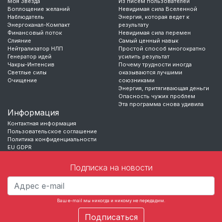
Моя Звезда
Из писем пользователей
Воплощение желаний
Невидимая сила Вселенной
Наблюдатель
Энергия, которая ведет к
Энергоканал-Компакт
результату
Финансовый поток
Невидимая сила перемен
Слияние
Самый ценный навык
Нейтрализатор НЛП
Простой способ многократно
Генератор идей
усилить результат
Чакры-Интенсив
Почему трудности иногда
Светлые силы
оказываются лучшими
Очищение
союзниками
Энергия, притягивающая деньги
Опасность чужих проблем
Эта программа снова удивила
Информация
Контактная информация
Пользовательское соглашение
Политика конфиденциальности
EU GDPR
Подписка на новости
Ваш e-mail мы никогда и никому не передадим.