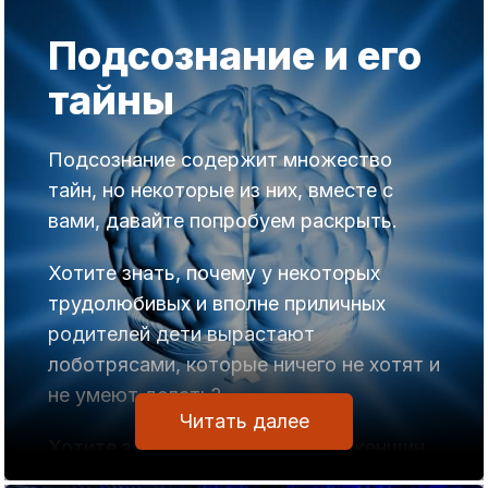
Подсознание и его
тайны
Подсознание содержит множество
тайн, но некоторые из них, вместе с
вами, давайте попробуем раскрыть.
Хотите знать, почему у некоторых
трудолюбивых и вполне приличных
родителей дети вырастают
лоботрясами, которые ничего не хотят и
не умеют делать?
Читать далее
Хотите знать, почему у многих женщин
мужья ведут себя, как малые дети: