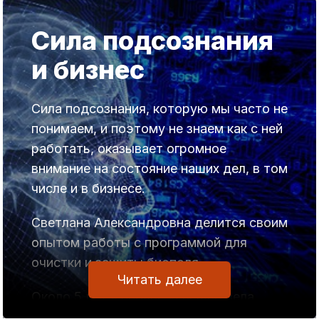
такие же беспомощные в ряде
Сила подсознания
вопросов?
и бизнес
Хотите понять, почему некоторые люди,
какой бы электроприбор они не
покупали, все равно купят бракованный
Сила подсознания, которую мы часто не
или плохо работающий?
понимаем, и поэтому не знаем как с ней
работать, оказывает огромное
Поэтому, сегодня речь пойдет о том,
внимание на состояние наших дел, в том
как мы управляем подсознанием своих
числе и в бизнесе.
близких, и о том, как они управляют
нашим подсознанием.
Светлана Александровна делится своим
опытом работы с программой для
Иными словами, поговорим о внешнем
очистки и защиты биополя.
управлении, которое проявляется в
Читать далее
семье или на работе в отношениях
Около 5 лет я вполне успешно вела
начальник-подчиненный.
бизнес в сетевом маркетинге, имела