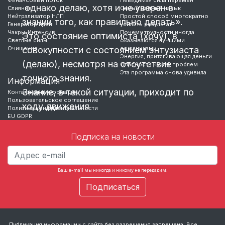
однако делаю, хотя и не уверен в
Слияние
Самый ценный навык
Нейтрализатор НЛП
Простой способ многократно
знании того, как правильно делать».
Генератор идей
усилить результат
Чакры-Интенсив
Почему трудности иногда
Это состояние оптимиста (хочу), в
Светлые силы
оказываются лучшими
Очищение
совокупности с состоянием энтузиаста
союзниками
Энергия, притягивающая деньги
(делаю), несмотря на отсутствие
Опасность чужих проблем
Эта программа снова удивила
точного знания.
Информация
Знание, в такой ситуации, приходит по
Контактная информация
Пользовательское соглашение
ходу движения
Политика конфиденциальности
EU GDPR
…
Подписка на новости
Ваш e-mail мы никогда и никому не передадим.
Публикация информации с сайта без разрешения запрещена. Все