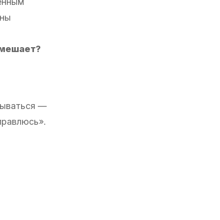
ённым
аны
 мешает?
сываться —
правлюсь».