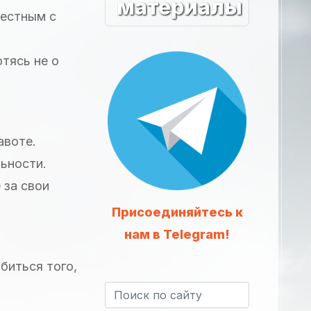
материалы
честным с
отясь не о
авоте.
ьности.
 за свои
Присоединяйтесь к
нам в Telegram!
биться того,