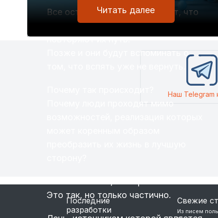
Читать далее
Все остальные, хоть и думают, что
они умнее и хитрее, но просто
повторяют их путь.
Позже и они будут вспоминать о
том, что вспять уже не вернуть.
Почему так происходит?
Наш Telegram 
Почему люди проходят мимо
возможностей, реализация которых
может коренным образом
преобразить их жизнь в лучшую
сторону?
Кто-то скажет, что причина в лени.
Это так, но только частично.
Последние
Свежие с
разработки
Из писем пол