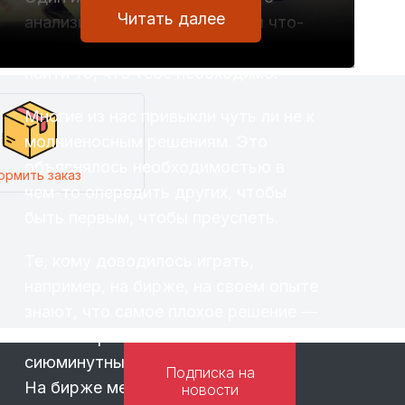
Читать далее
анализируя или рассматривая что-
то неспешно, есть больше шансов
найти то, что тебе необходимо.
Многие из нас привыкли чуть ли не к
молниеносным решениям. Это
объяснялось необходимостью в
ормить заказ
чем-то опередить других, чтобы
быть первым, чтобы преуспеть.
Те, кому доводилось играть,
например, на бирже, на своем опыте
знают, что самое плохое решение —
это быстрое решение под влиянием
сиюминутных эмоций.
Подписка на
На бирже медлительность часто
новости