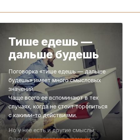
Тише едешь —
дальше будешь
Поговорка «тише едешь — дальше
будешь» имеет много смысловых
значений.
Чаще всего ее вспоминают в тех
случаях, когда не стоит торопиться
с какими-то действиями.
Но у нее есть и другие смыслы.
Один из них состоит в том, что