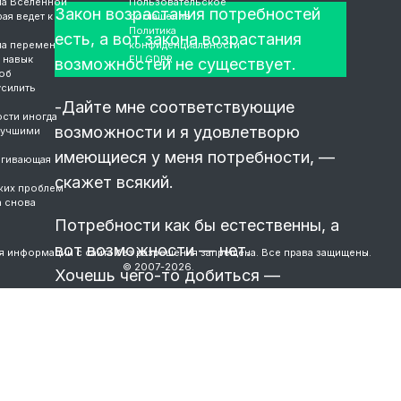
ла Вселенной
Пользовательское
Закон возрастания потребностей
ая ведет к
соглашение
Политика
есть, а вот закона возрастания
ла перемен
конфиденциальности
 навык
EU GDPR
возможностей не существует.
об
усилить
-Дайте мне соответствующие
сти иногда
возможности и я удовлетворю
лучшими
имеющиеся у меня потребности, —
ягивающая
скажет всякий.
жих проблем
а снова
Потребности как бы естественны, а
вот возможности — нет.
я информации с сайта без разрешения запрещена. Все права защищены.
© 2007-2026.
Хочешь чего-то добиться —
изыскивай возможности.
Получается, что возможности
главнее, чем потребности,
поскольку их наличие дает шанс