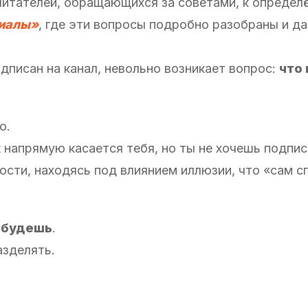
читателей, обращающихся за советами, к определ
иалы»
, где эти вопросы подробно разобраны и д
одписан на канал, невольно возникает вопрос:
что
о.
к напрямую касается тебя, но ты не хочешь подпи
ости, находясь под влиянием иллюзии, что «сам с
 будешь
.
зделять.