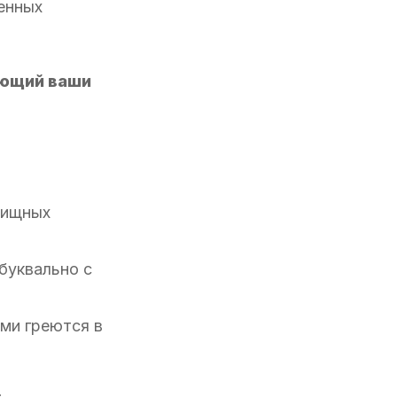
енных
яющий ваши
лищных
буквально с
ми греются в