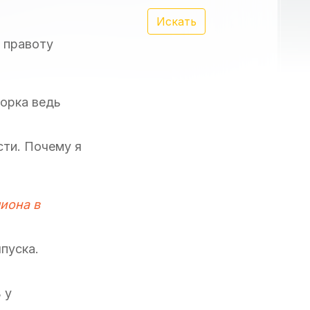
Искать
 правоту
борка ведь
сти. Почему я
лиона в
пуска.
 у