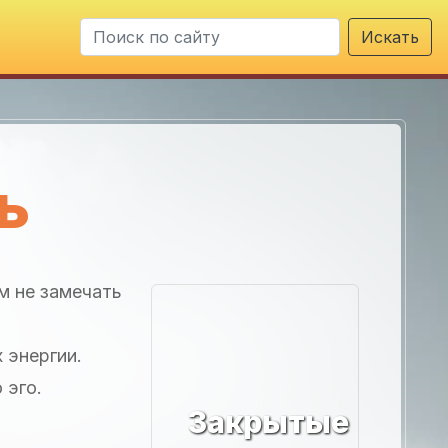
Искать
ь
м не замечать
 энергии.
 эго.
Закрытые