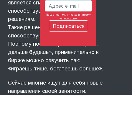
является спасением, поскольку
способствует обдуманным
Ваш e-mail мы никогда и никому
решениям.
не передадим.
Такие решения, в свою очередь,
способствуют успеху в игре.
Поэтому пословицу «тише едешь,
дальше будешь», применительно к
бирже можно озвучить так:
«играешь тише, богатеешь больше».
Сейчас многие ищут для себя новые
направления своей занятости.
Некоторые — увы, не могут найти.
Причина в торопливости.
Такой подход, когда
…