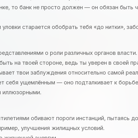
нке, то банк не просто должен — он обязан быть 
и уловки старается обобрать тебя «до нитки», заб
редставлениями о роли различных органов власти.
быть на твоей стороне, ведь ты уверен в своей пр
ывает твои заблуждения относительно самой реал
т себя ущемлённым — оно подталкивает к борьбе
я иллюзорными.
ятилетиями обивают пороги инстанций, пытаясь до
пример, улучшения жилищных условий.
о жизненной энергии.