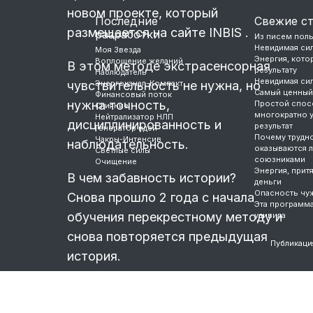
новом проекте, который
Последние
Свежие с
размещается на сайте INBIS .
разработки
Из писем пол
Невидимая си
Моя Звезда
Энергия, котор
Воплощение желаний
В этом методе экстрасенсорная
результату
Наблюдатель
Невидимая си
чувствительность не нужна, но
Энергоканал-Компакт
Самый ценный
Финансовый поток
нужна точность,
Простой спос
Слияние
многократно 
Нейтрализатор НЛП
дисциплинированность и
результат
Генератор идей
Почему трудно
Чакры-Интенсив
наблюдательность.
оказываются 
Светлые силы
союзниками
Очищение
Энергия, прит
В чем забавность истории?
деньги
Опасность чу
Снова прошло 2 года с начала
Эта программ
обучения перекрестному методу и
удивила
снова повторяется предыдущая
Публикаци
история.
Вчера все права на обучение по
нашему перекрестному методу