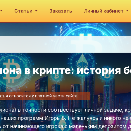
Статьи
Заказать
Личный кабинет
она в крипте: история б
атья относится к платной части сайта.
ллиона) в точности соотвествует личной задаче, к
 наших программ Игорь Б. Не жалуясь и никого не 
ь от начинающего игрока с маленьким депозитом 