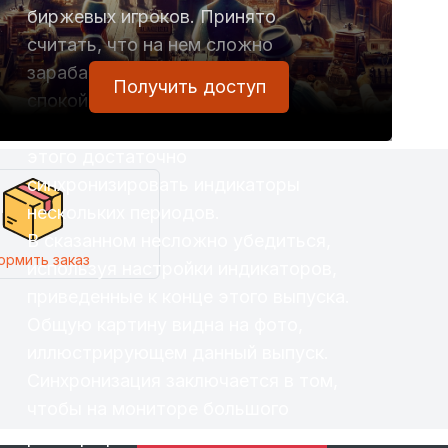
биржевых игроков. Принято
считать, что на нем сложно
зарабатывать. Это не так. На
Получить доступ
спокойном рынке можно
зарабатывать легко и уверенно. Для
этого достаточно
синхронизировать индикаторы
нескольких периодов.
В сказанном несложно убедиться,
ормить заказ
используя настройки индикаторов,
приведенные к конце этого выпуска.
Общую картину видна на фото,
иллюстрирующем данный выпуск.
Синхронизация заключается в том,
чтобы на мониторе большого
размера разместить вертикально