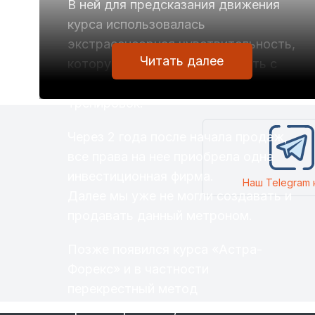
В ней для предсказания движения
курса использовалась
экстрасенсорная чувствительность,
Читать далее
которую нужно было развивать с
помощью специальной программы и
тренировок.
Через 2 года после начала продаж,
все права на нее приобрела одна
инвестиционная фирма.
Наш Telegram 
Далее мы уже не могли создавать и
продавать данный метроном.
Позже появился курса «Астра-
Форекс» и в частности
перекрестный метод
прогнозирования, изложенный на