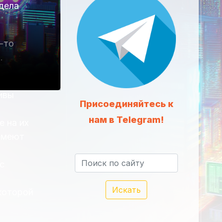
дела
-то
.
ивы
Присоединяйтесь к
нам в Telegram!
е на их
 имеют
с
Искать
которой