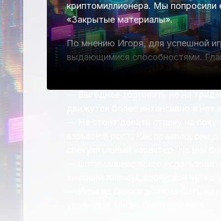
криптомиллионера. Мы попросили 
«Закрытые материалы».
По мнению Игоря, для успешной иг
выдающимися способностями. Глав
Базовые принципы Игоря:
— Выгоднее торговать не на тради
движутся более интенсивно и нет 
— Не стоит делать ставку на поку
взрывной рост. Как правило, они 
спекулятивный характер. На них б
— Оптимальнее всего использоват
высоким плечом, соблюдая чётко у
— Игра на бирже должна быть не п
уделяется много сил и времени.