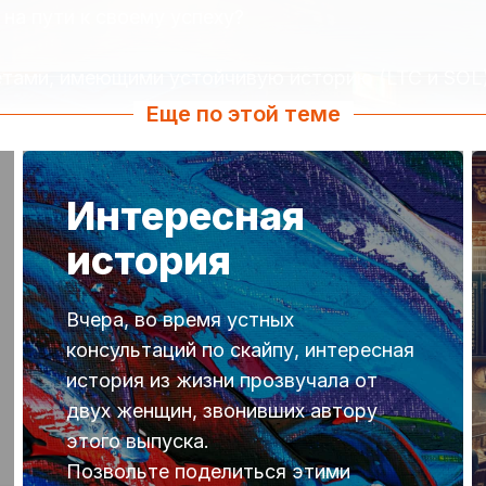
на пути к своему успеху?
етами, имеющими устойчивую историю (LTC и SOL)
Еще по этой теме
Интересная
история
Вчера, во время устных
консультаций по скайпу, интересная
история из жизни прозвучала от
двух женщин, звонивших автору
этого выпуска.
Позвольте поделиться этими