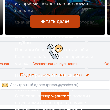
историями, пересказав их своими
словами.
Читать далее
Сначала позвонила Марина, которая
долгое время утверждала, что
деньги даются ей с большим
трудом.
Попытки больше работать чтобы
больше зарабатывать не приносили
успеха.
канал
Бесплатная консультация
Оф
Подписаться на новые статьи
Пытаясь разобраться в своей
жизненной ситуации она прибегла к
программе «Энергоканал».
С ее слов, теперь уже все позади и
с деньгами стало гораздо лучше.
Марина же, смогла переломить