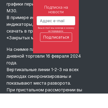
графики периодов М1, М5, М15,
Подписка на
М30.
новости
В примере использованы
индикаторы, которые вы могли
Ваш e-mail мы никогда и никому
скачать в предыдущих выпусках
не передадим.
«Закрытых материалов».
На снимке пара BTC USD для
дневной торговли 16 февраля 2024
года.
Вертикальные линии 1-2-3 на всех
периодах синхронизированы и
показывают места разворота.
При пристальном рассмотрении вы
можете заметит, что точки
разворота на периодах