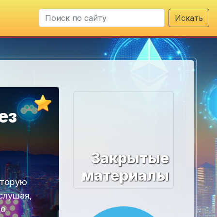
Искать
ез
Закрытые
материалы
оторую
слушая,
до