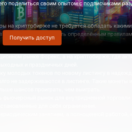
его поделиться своим опытом с подписчиками раз
ры на криптобирже не требуется обладать какими
ное — строго следовать определённым правилам
Получить доступ
ционном рынке Форекс, а на криптобирже, где акт
выходных и праздничных дней.
пку молодых токенов по новому листингу в надежд
долго не задерживаются в листинге. Такие монеты
ольше шансов проиграть, чем выиграть.
ь фьючерсный рынок для внутридневной торговли 
становленные для себя ограничения.
ериодическим занятием, а полноценной работой, 