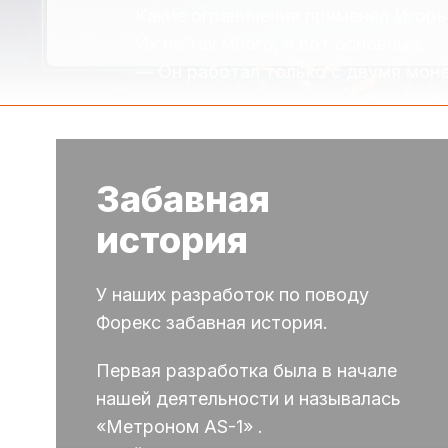
Какие ограничения применял Игорь 
Их не так много, и вот основные:
— Он работал только с двумя мон
…
Забавная
история
У наших разработок по поводу
Форекс забавная история.
Первая разработка была в начале
нашей деятельности и называлась
«Метроном AS-1» .