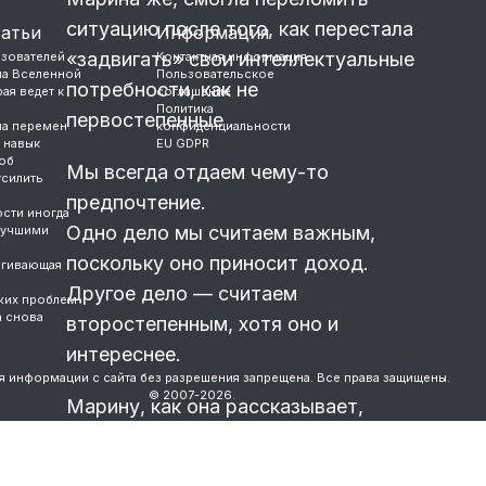
ситуацию после того, как перестала
татьи
Информация
«задвигать» свои интеллектуальные
ьзователей
Контактная информация
ла Вселенной
Пользовательское
потребности, как не
ая ведет к
соглашение
Политика
первостепенные .
ла перемен
конфиденциальности
 навык
EU GDPR
об
Мы всегда отдаем чему-то
усилить
предпочтение.
сти иногда
Одно дело мы считаем важным,
лучшими
поскольку оно приносит доход.
ягивающая
Другое дело — считаем
жих проблем
а снова
второстепенным, хотя оно и
интереснее.
я информации с сайта без разрешения запрещена. Все права защищены.
© 2007-2026.
Марину, как она рассказывает,
всегда тянуло к работе с детьми,
хотя по специальности она