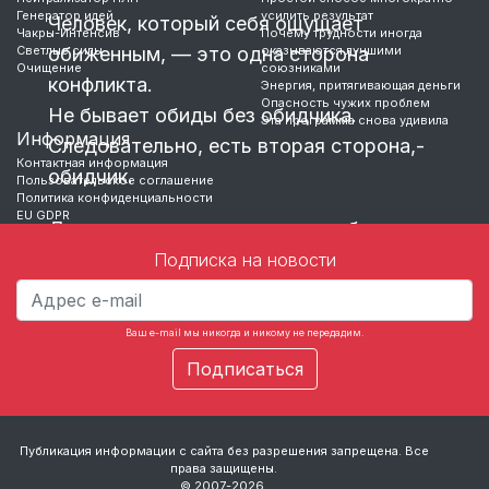
Генератор идей
усилить результат
Человек, который себя ощущает
Чакры-Интенсив
Почему трудности иногда
Светлые силы
обиженным, — это одна сторона
оказываются лучшими
Очищение
союзниками
конфликта.
Энергия, притягивающая деньги
Опасность чужих проблем
Не бывает обиды без обидчика.
Эта программа снова удивила
Информация
Следовательно, есть вторая сторона,-
Контактная информация
обидчик.
Пользовательское соглашение
Политика конфиденциальности
EU GDPR
Для чего же, человеку нужна обида,
если
Подписка на новости
…
Ваш e-mail мы никогда и никому не передадим.
Публикация информации с сайта без разрешения запрещена. Все
права защищены.
© 2007-2026.