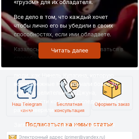
«грузом» для их обладателя.
Все дело в том, что каждый хочет
чтобы лично его вы убедили в своих
способностях, если ими обладаете.
Казалось бы, нет повода сомневаться в
Читать далее
способностях, которые
демонстрировали научному миру такие
люди, как Нинель Кулагина, которую
всевозможные НИИ изучали более 20
лет, или целительница Джуна,
способности которой исследователи не
Наш Telegram
Бесплатная
Оформить заказ
раз проверяли.
канал
консультация
Подписаться на новые статьи
Заглянув в интернет, вы обнаружите
множество материалов о том, что это,