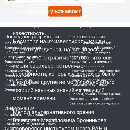
мол, умелые мошенники и никаких
способностей у них не было.
Это люди, получившие широкую
известность.
Последние разработки
Свежие статьи
Несмотря на их известность, как вы
Моя Звезда
Из писем пользователей
Воплощение желаний
Невидимая сила Вселенной
можете убедиться, на них лилось и
Наблюдатель
Энергия, которая ведет к
льется много грязи из-за того, что они
Энергоканал-Компакт
результату
Финансовый поток
Невидимая сила перемен
имели сверхъестественные
Слияние
Самый ценный навык
Нейтрализатор НЛП
Простой способ многократно
способности, которых у других не было
Генератор идей
усилить результат
Чакры-Интенсив
Почему трудности иногда
и которые другие не могли объяснить с
Светлые силы
оказываются лучшими
позиций научных знаний на текущий
Очищение
союзниками
Энергия, притягивающая деньги
момент времени.
Опасность чужих проблем
Эта программа снова удивила
Информация
Метод альтернативного зрения
Контактная информация
Пользовательское соглашение
Вячеслава Михайловича Бронникова
Политика конфиденциальности
проверялся институтом мозга РАН и
EU GDPR