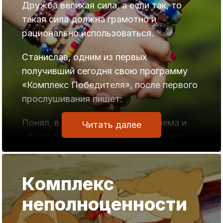
Дружба великая сила, а если так, то
такая сила должна грамотно и
рационально использоваться.
Станислав, одним из первых
получивший сегодня свою программу
«Комплекс Победителя», после первого
прослушивания пишет:
Понял, в чем наша общая проблема и
Читать далее
общая беда: мы разучились дружить.
После прослушивания программы
ощутил такой мощный недостаток в
Комплекс
настоящей дружбе, что пробрало до
слёз.
неполноценности
Есть в письме Станислава и другие