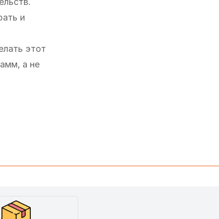
ельств.
рать и
елать этот
амм, а не