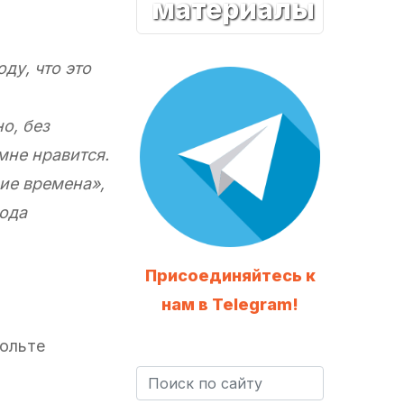
материалы
ду, что это
о, без
мне нравится.
ие времена»,
рода
Присоединяйтесь к
нам в Telegram!
вольте