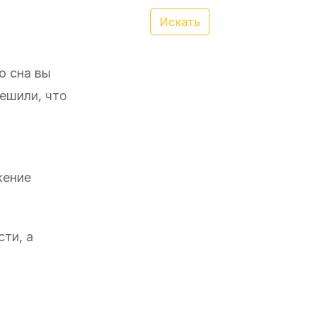
Искать
о сна вы
ешили, что
жение
сти, а