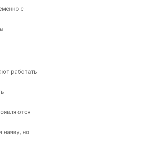
еменно с
а
нают работать
ть
появляются
 наяву, но