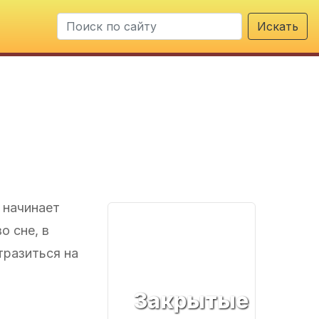
Искать
 начинает
о сне, в
тразиться на
Закрытые