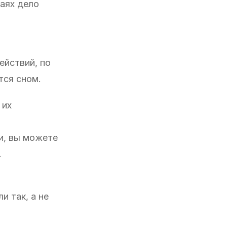
чаях дело
ействий, по
тся сном.
 их
и, вы можете
.
и так, а не