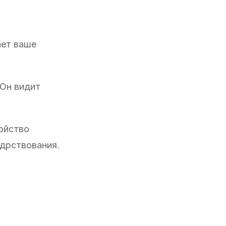
ает ваше
 Он видит
ойство
одрствования.
,