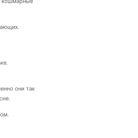
ли кошмарные
жающих.
ке.
менно они так
сне.
ном.