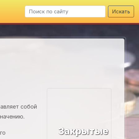
Искать
тавляет собой
значению.
Закрытые
го