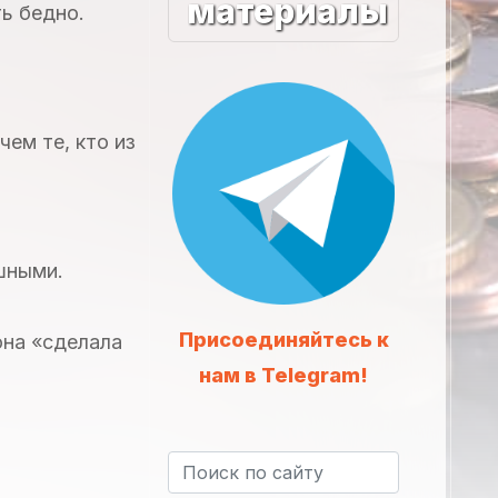
материалы
ть бедно.
чем те, кто из
шными.
Присоединяйтесь к
она «сделала
нам в Telegram!