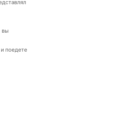
редставлял
, вы
 и поедете