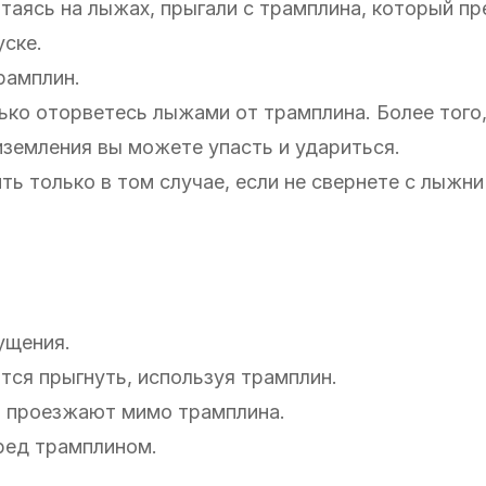
катаясь на лыжах, прыгали с трамплина, который п
ске.
рамплин.
лько оторветесь лыжами от трамплина. Более того
иземления вы можете упасть и удариться.
ь только в том случае, если не свернете с лыжни
ущения.
тся прыгнуть, используя трамплин.
и проезжают мимо трамплина.
ред трамплином.