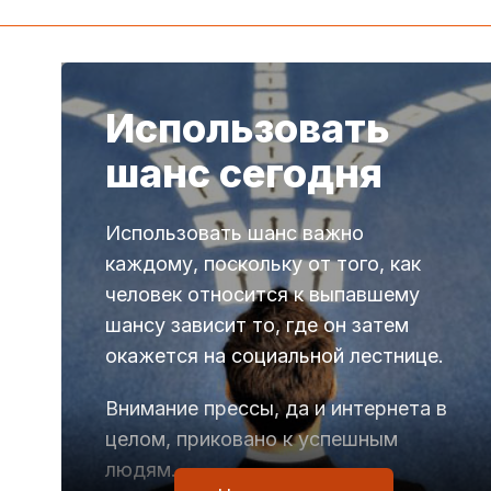
Использовать
шанс сегодня
Использовать шанс важно
каждому, поскольку от того, как
человек относится к выпавшему
шансу зависит то, где он затем
окажется на социальной лестнице.
Внимание прессы, да и интернета в
целом, приковано к успешным
людям.