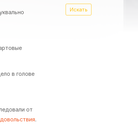
Искать
буквально
тартовые
дело в голове
следовали от
удовольствия
.