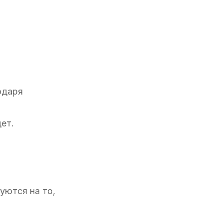
одаря
дет.
уются на то,