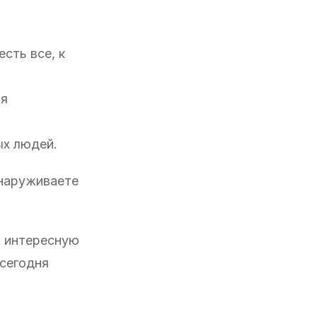
есть все, к
ля
ых людей.
бнаруживаете
и интересную
 сегодня