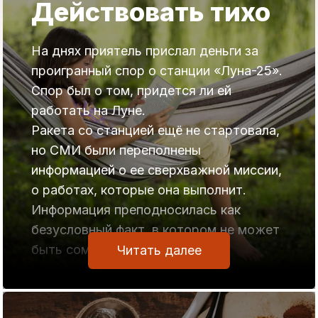
Действовать тихо
то попадется билет с вопросом, на
который знаешь ответ полностью
На днях приятель прислал деньги за
или в большей мере.
проигранный спор о станции «Луна-25».
Когда вообще ничего не знаешь по
Спор был о том, придется ли ей
сдаваемому предмету, то
работать на Луне.
вероятность не сдать экзамен
Ракета со станцией ещё не стартовала,
близка к 100%. Никакой ритуал не
но СМИ были переполнены
поможет. Единственный вариант с
информацией о ее сверхважной миссии,
получением положительной оценки
о работах, которые она выполнит.
реален в том случае, если
Информация преподносилась как
экзаменатор взяточник. Но к этой
безусловный факт, в котором не может
ситуации нужен другой подход, не
быть сомнений.
Читать далее
связанный с ритуалом.
Поскольку «телега оказалась впереди
Принцип 2.
лошади», я сделал вывод, что миссия
Ритуал должен иметь в своей