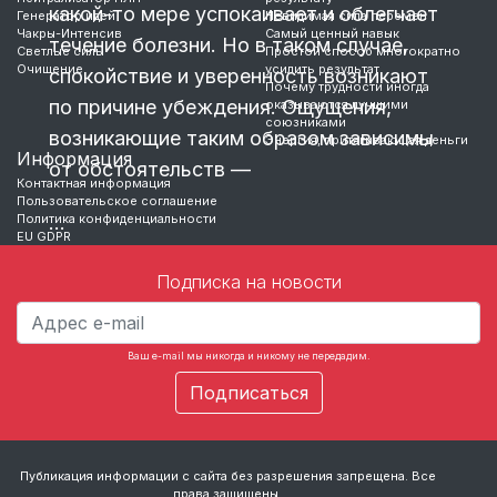
какой-то мере успокаивает и облегчает
Генератор идей
Невидимая сила перемен
Чакры-Интенсив
Самый ценный навык
течение болезни. Но в таком случае,
Светлые силы
Простой способ многократно
Очищение
усилить результат
спокойствие и уверенность возникают
Почему трудности иногда
по причине убеждения. Ощущения,
оказываются лучшими
союзниками
возникающие таким образом зависимы
Энергия, притягивающая деньги
Информация
от обстоятельств —
Контактная информация
Пользовательское соглашение
Политика конфиденциальности
…
EU GDPR
Подписка на новости
Ваш e-mail мы никогда и никому не передадим.
Публикация информации с сайта без разрешения запрещена. Все
права защищены.