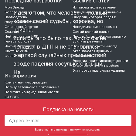
Последние разработки
Свежие статьи
Моя Звезда
Из писем пользователей
Идея о том, что человек — полный
Воплощение желаний
Невидимая сила Вселенной
Наблюдатель
Энергия, которая ведет к
хозяин своей судьбы, красива, но
Энергоканал-Компакт
результату
Финансовый поток
Невидимая сила перемен
наивна.
Слияние
Самый ценный навык
Нейтрализатор НЛП
Простой способ многократно
Если бы это было так, никто бы не
Генератор идей
усилить результат
попадал в ДТП и не становился
Чакры-Интенсив
Почему трудности иногда
Светлые силы
оказываются лучшими
жертвой случайных происшествий
Очищение
союзниками
Энергия, притягивающая деньги
вроде падения сосульки с крыши.
Опасность чужих проблем
Эта программа снова удивила
На
Информация
Контактная информация
…
Пользовательское соглашение
Политика конфиденциальности
EU GDPR
Подписка на новости
Ваш e-mail мы никогда и никому не передадим.